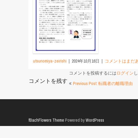
utsunomiya-zeirishi
2024年10月16日
コメントはまだ
コメントを投稿するには
ログイン
し
コメントを残す
投
Previous Post: 転職者の離職理由
稿
ナ
ビ
fBachFlowers Theme
Powered by
WordPress
ゲ
ー