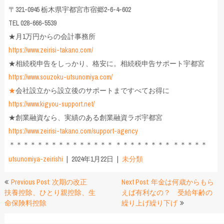
〒321-0945 栃木県宇都宮市宿郷2-6-4-602
TEL 028-666-5539
★月1万円からの会計事務所
https://www.zeirisi-takano.com/
★相続税申告をしっかり、格安に。相続税申告サポート宇都宮
https://www.souzoku-utsunomiya.com/
★
会社設立から設立後のサポートまですべてお得に
https://www.kigyou-support.net/
★創業融資なら、実績のある創業融資ラボ宇都宮
https://www.zeirisi-takano.com/support-agency
＊＊＊＊＊＊＊＊＊＊＊＊＊＊＊ ＊＊＊＊＊＊＊＊ ＊＊＊＊＊
utsunomiya-zeirishi
2024年1月22日
未分類
投
Previous Post: 次期の改正
Next Post: 年金は何歳からもら
扶養控除、ひとり親控除、生
えば有利なの？ 受給年齢の
稿
命保険料控除
繰り上げ繰り下げ
ナ