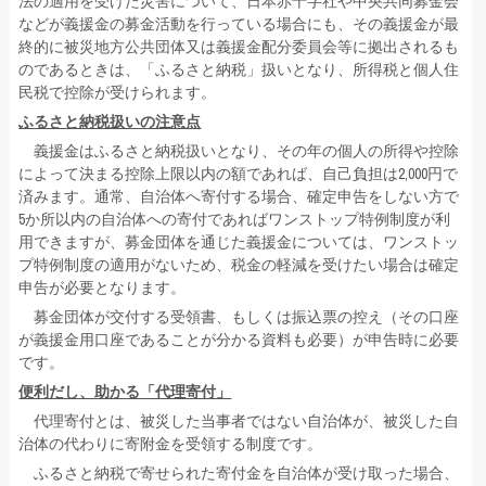
法の適用を受けた災害について、日本赤十字社や中央共同募金会
などが義援金の募金活動を行っている場合にも、その義援金が最
終的に被災地方公共団体又は義援金配分委員会等に拠出されるも
のであるときは、「ふるさと納税」扱いとなり、所得税と個人住
民税で控除が受けられます。
ふるさと納税扱いの注意点
義援金はふるさと納税扱いとなり、その年の個人の所得や控除
によって決まる控除上限以内の額であれば、自己負担は2,000円で
済みます。通常、自治体へ寄付する場合、確定申告をしない方で
5か所以内の自治体への寄付であればワンストップ特例制度が利
用できますが、募金団体を通じた義援金については、ワンストッ
プ特例制度の適用がないため、税金の軽減を受けたい場合は確定
申告が必要となります。
募金団体が交付する受領書、もしくは振込票の控え（その口座
が義援金用口座であることが分かる資料も必要）が申告時に必要
です。
便利だし、助かる「代理寄付」
代理寄付とは、被災した当事者ではない自治体が、被災した自
治体の代わりに寄附金を受領する制度です。
ふるさと納税で寄せられた寄付金を自治体が受け取った場合、