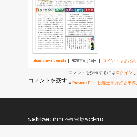
utsunomiya-zeirishi
2026年5月15日
コメントはまだあ
コメントを投稿するには
ログイン
し
コメントを残す
投
Previous Post: 税理士高野好史
稿
ナ
ビ
fBachFlowers Theme
Powered by
WordPress
ゲ
ー