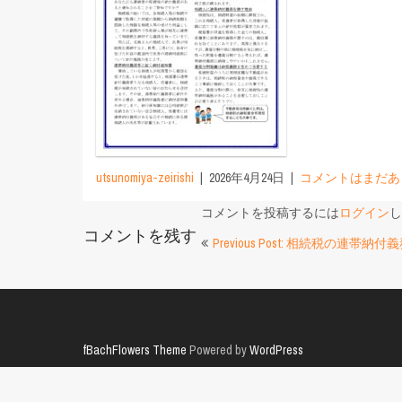
utsunomiya-zeirishi
2026年4月24日
コメントはまだあ
コメントを投稿するには
ログイン
し
コメントを残す
投
Previous Post: 相続税の連帯納付
稿
ナ
ビ
fBachFlowers Theme
Powered by
WordPress
ゲ
ー