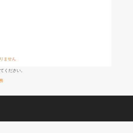
りません
てください。
義務