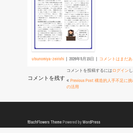
utsunomiya-zeirishi
2026年5月15日
コメントはまだあ
コメントを投稿するには
ログイン
し
コメントを残す
投
Previous Post: 構造的人手不
の活用
稿
ナ
ビ
ゲ
fBachFlowers Theme
Powered by
WordPress
ー