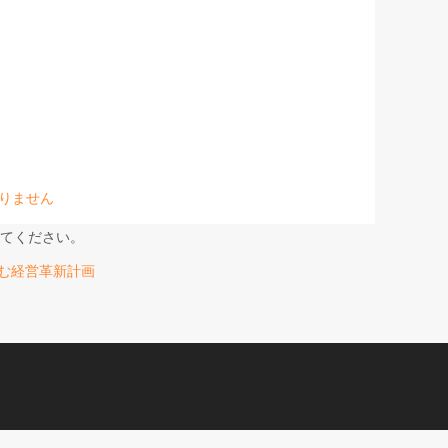
りません
てください。
足に挑む経営革新計画