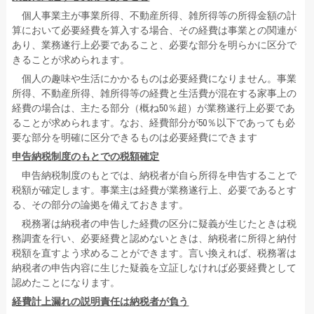
個人事業主が事業所得、不動産所得、雑所得等の所得金額の計
算において必要経費を算入する場合、その経費は事業との関連が
あり、業務遂行上必要であること、必要な部分を明らかに区分で
きることが求められます。
個人の趣味や生活にかかるものは必要経費になりません。事業
所得、不動産所得、雑所得等の経費と生活費が混在する家事上の
経費の場合は、主たる部分（概ね50％超）が業務遂行上必要であ
ることが求められます。なお、経費部分が50％以下であっても必
要な部分を明確に区分できるものは必要経費にできます
申告納税制度のもとでの税額確定
申告納税制度のもとでは、納税者が自ら所得を申告することで
税額が確定します。事業主は経費が業務遂行上、必要であるとす
る、その部分の論拠を備えておきます。
税務署は納税者の申告した経費の区分に疑義が生じたときは税
務調査を行い、必要経費と認めないときは、納税者に所得と納付
税額を直すよう求めることができます。言い換えれば、税務署は
納税者の申告内容に生じた疑義を立証しなければ必要経費として
認めたことになります。
経費計上漏れの説明責任は納税者が負う