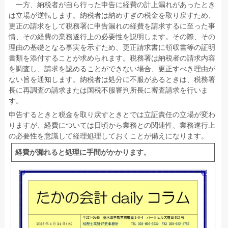
一方、納税者が自ら行った申告に経費の計上漏れがあったとき
は立場が逆転します。納税者は納めすぎの税金を取り戻すため、
更正の請求をして税務署に申告漏れの経費を請求するに至った事
情、その経費の業務遂行上の必要性を説明します。その際、その
理由の基礎となる事実を示すため、更正請求書に領収書等の証明
書類を添付することが求められます。税務署は納税者の請求内容
を調査し、請求を認めることができない場合、更正すべき理由が
ない旨を通知します。納税者は処分に不服があるときは、税務署
長に再調査の請求または国税不服審判所長に審査請求を行いま
す。
申告するときと税金を取り戻すときとでは立証責任の立場が変わ
りますが、経費については日頃から業務との関連性、業務遂行上
の必要性を意識して経理処理しておくことが備えになります。
経費が漏れると処理に手間がかかります。