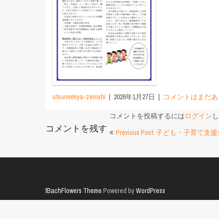
utsunomiya-zeirishi
2026年1月27日
コメントはまだあ
コメントを投稿するには
ログイン
し
コメントを残す
投
Previous Post: 子ども・子育
稿
ナ
ビ
fBachFlowers Theme
Powered by
WordPress
ゲ
ー