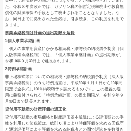
集中して経済格差の固定化につながることが問題視されていまし
た。令和８年度改正では、ガソリン税の旧暫定税率廃止や教育無
償化の財源確保の手段として廃止されることとなりました。な
お、同日までに拠出された金銭は、引き続き、この制度を利用で
きます。
事業承継税制は計画の提出期限を延長
1.
個人事業承継計画
個人の事業用資産にかかる相続税・贈与税の納税猶予制度（個
人版事業承継税制）では、「個人事業承継計画」の提出期限が、
令和10年９月30日まで延長されます。
2.
特例承継計画
非上場株式等についての相続税・贈与税の納税猶予制度（法人版
事業承継税制）のうち特例措置は、平成30年１月１日から10年間
限定で全株式に100％納税猶予を認めるものです。この措置の適
用に義務付けられる「特例承継計画」の提出期限が、令和９年９
月30日まで延長されます。
貸付用不動産の財産評価の適正化
貸付用不動産の市場価格と財産評価基本通達による評価額との乖
離を利用した節税策は、総則６項により時価評価を求める国税庁
と通達評価額による評価を求める納税者との間で訴訟を多数引き