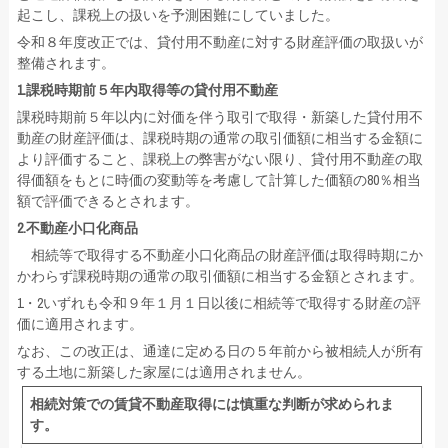
起こし、課税上の扱いを予測困難にしていました。
令和８年度改正では、貸付用不動産に対する財産評価の取扱いが
整備されます。
1.
課税時期前５年内取得等の貸付用不動産
課税時期前５年以内に対価を伴う取引で取得・新築した貸付用不
動産の財産評価は、課税時期の通常の取引価額に相当する金額に
より評価すること、課税上の弊害がない限り、貸付用不動産の取
得価額をもとに時価の変動等を考慮して計算した価額の80％相当
額で評価できるとされます。
2.
不動産小口化商品
相続等で取得する不動産小口化商品の財産評価は取得時期にか
かわらず課税時期の通常の取引価額に相当する金額とされます。
1・2いずれも令和９年１月１日以後に相続等で取得する財産の評
価に適用されます。
なお、この改正は、通達に定める日の５年前から被相続人が所有
する土地に新築した家屋には適用されません。
相続対策での賃貸不動産取得には慎重な判断が求められま
す。