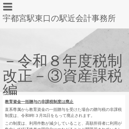
宇都宮駅東口の駅近会計事務所
－令和８年度税制
改正－③資産課税
編
教育資金一括贈与の非課税制度は廃止
直系尊属から教育資金の一括贈与を受けた場合の贈与税の非課税
制度は、令和8年３月31日をもって廃止されます。
この制度は、利用件数が減少していること、高額所得者に利用が