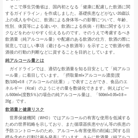
そこで厚生労働省は、国内初となる「健康に配慮した飲酒に関
するガイドライン」を作成しました。基礎疾患などがない20歳以
上の成人を中心に、飲酒による身体等への影響について、年齢、
性別、体質等による違いや、飲酒による疾病・行動に関するリス
クなどをわかりやすく伝えるものです。そのうえで考慮するべき
飲酒量（純アルコール量）や配慮のある飲酒の仕方、飲酒の際に
留意してほしい事項（避けるべき飲酒等）を示すことで飲酒や飲
酒後の行動の判断などに資することを目的としています。
純アルコール量とは
ガイドラインでは、適切な飲酒量を知る目安として「純アルコ
ール量」に着目しています。「摂取量ml×アルコール濃度(度
数/100)×0.8（アルコールの比重）」で表すことができ、食品のエ
ネルギー（Kcal）のようにその量を数値化できます。例えばビー
ル500ml×(度数5％)の場合の純アルコール量は、「500ml×0.05×0.8＝
20g」です。
飲酒量と健康リスク
世界保健機関（WHO）ではアルコールの有害な使用を低減する
ための世界戦略を示しており、また循環器疾患やがん等の疾患の
予防コントロールのため、アルコール有害使用の削減に関する目
標を含めた行動計画を発表しています。さらに飲酒量（純アルコ