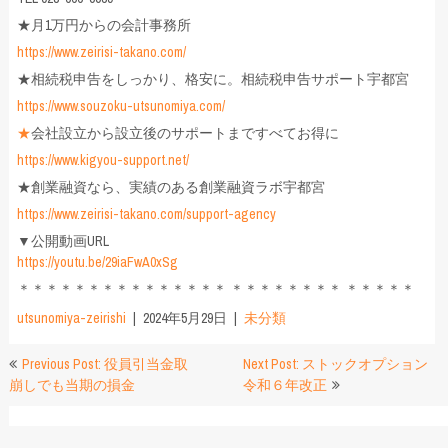
★月1万円からの会計事務所
https://www.zeirisi-takano.com/
★相続税申告をしっかり、格安に。相続税申告サポート宇都宮
https://www.souzoku-utsunomiya.com/
★
会社設立から設立後のサポートまですべてお得に
https://www.kigyou-support.net/
★創業融資なら、実績のある創業融資ラボ宇都宮
https://www.zeirisi-takano.com/support-agency
▼公開動画URL
https://youtu.be/29iaFwA0xSg
＊＊＊＊＊＊＊＊＊＊＊＊＊＊＊ ＊＊＊＊＊＊＊＊ ＊＊＊＊＊
utsunomiya-zeirishi
2024年5月29日
未分類
投
Previous Post: 役員引当金取
Next Post: ストックオプション
崩しでも当期の損金
令和６年改正
稿
ナ