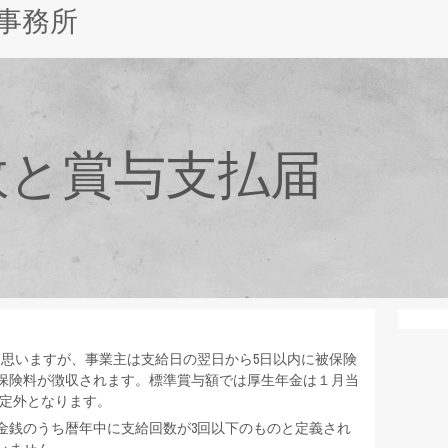
事務所
数と賞与支払届
思いますが、事業主は支給日の翌日から5日以内に被保険
保険料が徴収されます。標準賞与額では厚生年金は１月当
算定外となります。
銭のうち暦年中に支給回数が3回以下のものと定義され