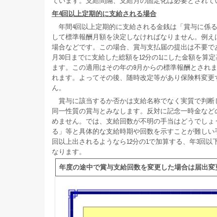
ています。支給間隔、支給月の固定化は必要とされて
年4回以上定期的に支給される場合
年間4回以上定期的に支給される金銭は「賞与に係る
して標準報酬月額を決定しなければなりません。例えば、
場合などです。この場合、賞与支払届の提出は不要であ
月30日までに支給した総額を12分の1にした金額を算
ます。この適用はその年の9月からの標準報酬とされます
れます。よってその後、随時改定等があり保険料変更す
ん。
賞与に該当するか否かは支給名称でなく実質で判断
同一性質の賞与とみなします。反対に記念一時金など
めません。では、支給回数が不明の手当はどうでしょ
る」等と具体的な支給時期や回数を示すことが難しい
回以上出されるようなら12分の1で加算する、年3回
なります。
年度の途中で賞与支給回数を変更した場合は届出変