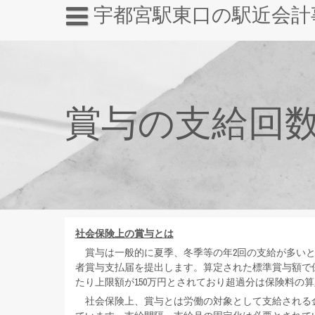
宇都宮駅東口の駅近会計
賞与の支給回
社会保険上の賞与とは
賞与は一般的に夏季、冬季等の年2回の支給が多いと
者賞与支払届を提出します。算定された標準賞与額で
たり上限額が150万円とされており超過分は保険料の
社会保険上、賞与とは労働の対象として支給される金