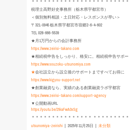
＊＊＊＊＊＊＊＊＊＊＊＊＊＊＊＊＊＊ ＊＊＊＊＊＊
税理士高野好史事務所（栃木県宇都宮市）
＜個別無料相談・土日対応・レスポンスが早い＞
〒321-0945 栃木県宇都宮市宿郷2-6-4-602
TEL 028-666-5539
★月1万円からの会計事務所
https://www.zeirisi-takano.com
★相続税申告をしっかり、格安に。相続税申告サポー
https://www.souzoku-utsunomiya.com
★
会社設立から設立後のサポートまですべてお得に
https://www.kigyou-support.net
★創業融資なら、実績のある創業融資ラボ宇都宮
https://www.zeirisi-takano.com/support-agency
▼公開動画URL
https://youtu.be/29iaFwA0xSg
＊＊＊＊＊＊＊＊＊＊＊＊＊＊＊ ＊＊＊＊＊＊＊＊＊
utsunomiya-zeirishi
2025年11月25日
未分類