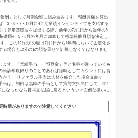
いません。
報酬」として月例金額に組み込みます。報酬月額を算出
3・6・9・12月に4半期業績インセンティブを支給する
り算定基礎届を提出する際、前年の7月1日から当年の6
定基礎届4・5・6月の各月に加算して標準報酬月額を決定し
。この12分の1の額は7月1日から1年間において固定化さ
る場合も12分の1の額を乗せて計算しなくてはなりませ
します。「業績手当」「報奨金」等と名称が違っていても
の当該年度限りのことであれば臨時としてカウントには含
うか？ 「リファラル手当は人材を紹介した場合支給す
手当は、初回は臨時の手当として賞与支払届にして、年4
以下になったなら賞与支払届に戻るという少々面倒な扱いに
更時期がありますので注意してください