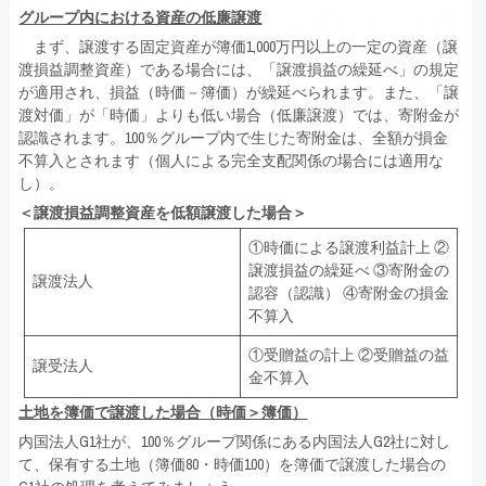
法人税制」の適用
グループ内における資産の低廉譲渡
まず、譲渡する固定資産が簿価1,000万円以上の一定の資産（譲
あり
渡損益調整資産）である場合には、「譲渡損益の繰延べ」の規定
が適用され、損益（時価－簿価）が繰延べられます。また、「譲
渡対価」が「時価」よりも低い場合（低廉譲渡）では、寄附金が
認識されます。100％グループ内で生じた寄附金は、全額が損金
不算入とされます（個人による完全支配関係の場合には適用な
し）。
＜譲渡損益調整資産を低額譲渡した場合＞
①時価による譲渡利益計上 ②
譲渡損益の繰延べ ③寄附金の
譲渡法人
認容（認識） ④寄附金の損金
不算入
①受贈益の計上 ②受贈益の益
譲受法人
金不算入
土地を簿価で譲渡した場合（時価＞簿価）
内国法人G1社が、100％グループ関係にある内国法人G2社に対し
て、保有する土地（簿価80・時価100）を簿価で譲渡した場合の