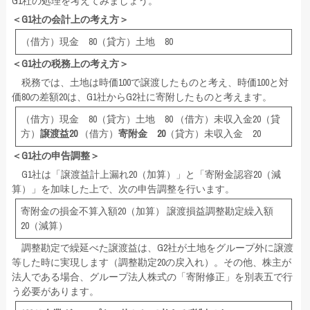
G1社の処理を考えてみましょう。
＜G1社の会計上の考え方＞
（借方）現金 80（貸方）土地 80
＜G1社の税務上の考え方＞
税務では、土地は時価100で譲渡したものと考え、時価100と対
価80の差額20は、G1社からG2社に寄附したものと考えます。
（借方）現金 80（貸方）土地 80 （借方）未収入金20（貸
方）
譲渡益20
（借方）
寄附金 20
（貸方）未収入金 20
＜G1社の申告調整＞
G1社は「譲渡益計上漏れ20（加算）」と「寄附金認容20（減
算）」を加味した上で、次の申告調整を行います。
寄附金の損金不算入額20（加算） 譲渡損益調整勘定繰入額
20（減算）
調整勘定で繰延べた譲渡益は、G2社が土地をグループ外に譲渡
等した時に実現します（調整勘定20の戻入れ）。その他、株主が
法人である場合、グループ法人株式の「寄附修正」を別表五で行
う必要があります。