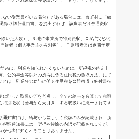
ることとされ延滞金等を課されてしまうことになります。
しない従業員がいる場合）がある場合には、市町村に「給
普通徴収切替理由書」を提出すれば、該当者だけ普通徴収
を除いた人数）、Ｂ.他の事業所で特別徴収、Ｃ.給与が少な
業専従者（個人事業主のみ対象）、Ｆ.退職者又は退職予定
、従来は、副業を知られたくないために、所得税の確定申
与、公的年金等以外の所得に係る住民税の徴収方法」にて
いれば、副業分の給与に係る住民税を普通徴収（納付書払
例に則った取扱い等を考慮し、全ての給与を合算して税額
ら特別徴収（給与から天引き）する取扱いに統一されてき
額通知書には、給与から差し引く税額のみが記載され、所
の税額通知書には、所得や控除の内訳が記載されますが、
報が他者に知られることはありません。