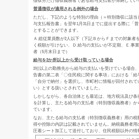
徴収分だけ徴収義務者である給与支払者が滞納してい
普通徴収が適用される例外の場合
ただし、下記のような特別の理由（＝特別徴収に該当
与支払報告書」を翌年1月31日までに提出する際に「
とすることができます。
Ａ.総従業員数が2人以下（下記ＢからＦまでの対象者
く税額が引けない、Ｄ.給与の支払いが不定期、Ｅ.事
者（5月末日まで）
給与を2か所以上から受け取っている場合
2社以上の勤務先から給与の支払いを受けている場合
告書の第二表「〇住民税に関する事項」における「給
「自分で納付」を選択し、市町村に情報が回付されて
い）とする扱いとされていました。
しかしながら、各自治体とも最近は、地方税法及び条
を計算し、主たる給与の支払者（特別徴収義務者）か
ています。
なお、主たる給与の支払者（特別徴収義務者）用の税
得や控除の内訳は記載されていません。納税義務者用
圧着シート加工して送付しており、住民税額以外の情