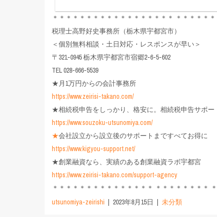
＊＊＊＊＊＊＊＊＊＊＊＊＊＊＊＊＊＊ ＊＊＊＊＊＊
税理士高野好史事務所（栃木県宇都宮市）
＜個別無料相談・土日対応・レスポンスが早い＞
〒321-0945 栃木県宇都宮市宿郷2-6-5-602
TEL 028-666-5539
★月1万円からの会計事務所
https://www.zeirisi-takano.com/
★相続税申告をしっかり、格安に。相続税申告サポー
https://www.souzoku-utsunomiya.com/
★
会社設立から設立後のサポートまですべてお得に
https://www.kigyou-support.net/
★創業融資なら、実績のある創業融資ラボ宇都宮
https://www.zeirisi-takano.com/support-agency
＊＊＊＊＊＊＊＊＊＊＊＊＊＊＊ ＊＊＊＊＊＊＊＊ 
utsunomiya-zeirishi
2023年8月15日
未分類