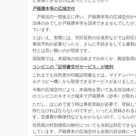
と実感できるものはあったでしょうか？
戸籍謄本等の広域交付
戸籍法の一部改正に伴い、戸籍謄本等の広域交付が令
治体のみでしか戸籍謄本等を請求できませんでしたが
ています。
とはいえ、実際には、市区役所の出張所などでは対応
事前予約が必要だったり、さらに手続きをしても書類
付とは言い難いのが現状です。
現段階では、本籍地の自治体まで出向くか、郵送取得
コンビニの「証明書交付サービス」が便利
これまでも住民票や印鑑証明書などは、マイナンバー
ルチコピー機）から取得できるサービスがありました
今般の広域交付により、本籍地を置いてある自治体が
のコンビニのキオスク端末で戸籍謄本（抄本）が取れ
ただし、はじめて使う時は事前登録が必要で、登録し
待たなければならないのですが、いったん登録される
す。交通費や郵便代などもかからないので、こちらの
住民税の特別徴収の納付についても当初は対応できな
しています。戸籍謄本の広域交付も全国の自治体に一