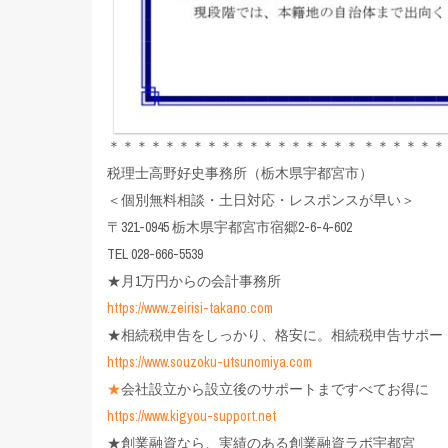
＊＊＊＊＊＊＊＊＊＊＊＊＊＊＊＊＊＊ ＊＊＊＊＊＊
税理士高野好史事務所（栃木県宇都宮市）
＜個別無料相談・土日対応・レスポンスが早い＞
〒321-0945 栃木県宇都宮市宿郷2-6-4-602
TEL 028-666-5539
★月1万円からの会計事務所
https://www.zeirisi-takano.com
★相続税申告をしっかり、格安に。相続税申告サポー
https://www.souzoku-utsunomiya.com
★
会社設立から設立後のサポートまですべてお得に
https://www.kigyou-support.net
★創業融資なら、実績のある創業融資ラボ宇都宮