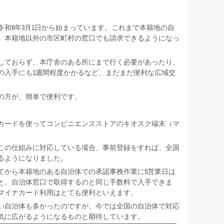
和6年3月1日から始まっています。これまで本籍地の自
、本籍地以外の市区町村の窓口でも請求できるようになっ
しておらず、本庁舎のある所にまで行く必要があったり、
の入手にも1週間程度かかるなど、まだまだ便利な広域交
の方が、簡単で便利です。
カードを使ってコンビニエンスストアのキオスク端末（マ
。
この仕組みに対応している場合、事前登録をすれば、全国
るようになりました。
てから本籍地のある自治体での承認事務作業に5営業日は
と、自治体窓口で取得するのと同じ手数料で入手できま
マイナカード利用はとても便利といえます。
い自治体も多かったのですが、今では全国の自治体で対応
気に広がるようになるものと期待しています。