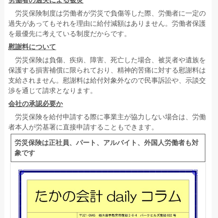
労働者の過失による被災
労災保険制度は労働者が労災で負傷等した際、労働者に一定の
過失があってもそれを理由に給付減額はありません。労働者保護
を最優先に考えている制度だからです。
慰謝料について
労災保険は負傷、疾病、障害、死亡した場合、被災者や遺族を
保護する損害補償に限られており、精神的苦痛に対する慰謝料は
支給されません。慰謝料は給付対象外なので民事訴訟や、示談交
渉を通じて請求となります。
会社の承認必要か
労災保険を給付申請する際に事業主が協力しない場合は、労働
者本人が労基署に直接申請することもできます。
労災保険は正社員、パート、アルバイト、外国人労働者も対
象です