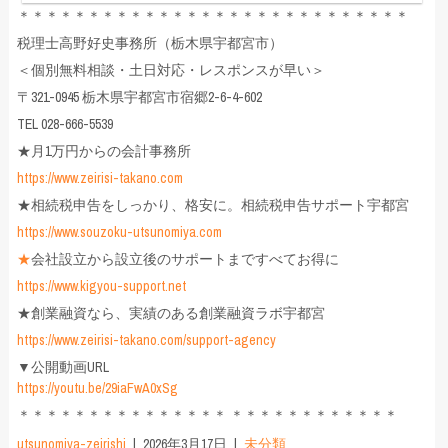
＊＊＊＊＊＊＊＊＊＊＊＊＊＊＊＊＊＊＊＊＊＊＊＊＊＊＊＊
税理士高野好史事務所（栃木県宇都宮市）
＜個別無料相談・土日対応・レスポンスが早い＞
〒321-0945 栃木県宇都宮市宿郷2-6-4-602
TEL 028-666-5539
★月1万円からの会計事務所
https://www.zeirisi-takano.com
★相続税申告をしっかり、格安に。相続税申告サポート宇都宮
https://www.souzoku-utsunomiya.com
★
会社設立から設立後のサポートまですべてお得に
https://www.kigyou-support.net
★創業融資なら、実績のある創業融資ラボ宇都宮
https://www.zeirisi-takano.com/support-agency
▼公開動画URL
https://youtu.be/29iaFwA0xSg
＊＊＊＊＊＊＊＊＊＊＊＊＊＊＊ ＊＊＊＊＊＊＊＊＊＊＊＊
utsunomiya-zeirishi
2026年3月17日
未分類