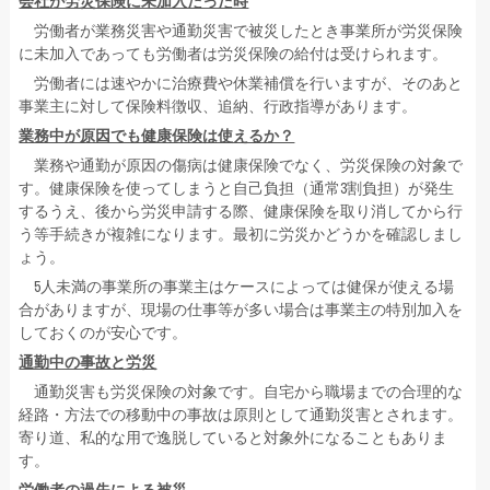
会社が労災保険に未加入だった時
労働者が業務災害や通勤災害で被災したとき事業所が労災保険
に未加入であっても労働者は労災保険の給付は受けられます。
労働者には速やかに治療費や休業補償を行いますが、そのあと
事業主に対して保険料徴収、追納、行政指導があります。
業務中が原因でも健康保険は使えるか？
業務や通勤が原因の傷病は健康保険でなく、労災保険の対象で
す。健康保険を使ってしまうと自己負担（通常3割負担）が発生
するうえ、後から労災申請する際、健康保険を取り消してから行
う等手続きが複雑になります。最初に労災かどうかを確認しまし
ょう。
5人未満の事業所の事業主はケースによっては健保が使える場
合がありますが、現場の仕事等が多い場合は事業主の特別加入を
しておくのが安心です。
通勤中の事故と労災
通勤災害も労災保険の対象です。自宅から職場までの合理的な
経路・方法での移動中の事故は原則として通勤災害とされます。
寄り道、私的な用で逸脱していると対象外になることもありま
す。