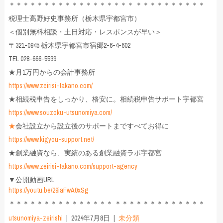
＊＊＊＊＊＊＊＊＊＊＊＊＊＊＊＊＊＊ ＊＊＊＊＊＊＊＊＊＊
税理士高野好史事務所（栃木県宇都宮市）
＜個別無料相談・土日対応・レスポンスが早い＞
〒321-0945 栃木県宇都宮市宿郷2-6-4-602
TEL 028-666-5539
★月1万円からの会計事務所
https://www.zeirisi-takano.com/
★相続税申告をしっかり、格安に。相続税申告サポート宇都宮
https://www.souzoku-utsunomiya.com/
★
会社設立から設立後のサポートまですべてお得に
https://www.kigyou-support.net/
★創業融資なら、実績のある創業融資ラボ宇都宮
https://www.zeirisi-takano.com/support-agency
▼公開動画URL
https://youtu.be/29iaFwA0xSg
＊＊＊＊＊＊＊＊＊＊＊＊＊＊＊ ＊＊＊＊＊＊＊＊＊＊＊＊＊
utsunomiya-zeirishi
2024年7月8日
未分類