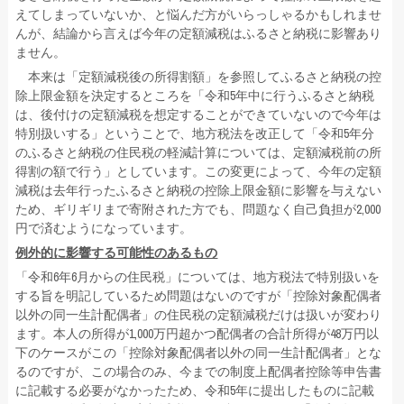
えてしまっていないか、と悩んだ方がいらっしゃるかもしれませ
んが、結論から言えば今年の定額減税はふるさと納税に影響あり
ません。
本来は「定額減税後の所得割額」を参照してふるさと納税の控
除上限金額を決定するところを「令和5年中に行うふるさと納税
は、後付けの定額減税を想定することができていないので今年は
特別扱いする」ということで、地方税法を改正して「令和5年分
のふるさと納税の住民税の軽減計算については、定額減税前の所
得割の額で行う」としています。この変更によって、今年の定額
減税は去年行ったふるさと納税の控除上限金額に影響を与えない
ため、ギリギリまで寄附された方でも、問題なく自己負担が2,000
円で済むようになっています。
例外的に影響する可能性のあるもの
「令和6年6月からの住民税」については、地方税法で特別扱いを
する旨を明記しているため問題はないのですが「控除対象配偶者
以外の同一生計配偶者」の住民税の定額減税だけは扱いが変わり
ます。本人の所得が1,000万円超かつ配偶者の合計所得が48万円以
下のケースがこの「控除対象配偶者以外の同一生計配偶者」とな
るのですが、この場合のみ、今までの制度上配偶者控除等申告書
に記載する必要がなかったため、令和5年に提出したものに記載