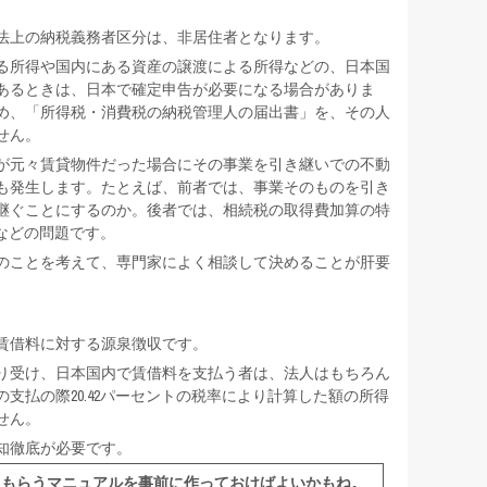
法上の納税義務者区分は、非居住者となります。
る所得や国内にある資産の譲渡による所得などの、日本国
あるときは、日本で確定申告が必要になる場合がありま
め、「所得税・消費税の納税管理人の届出書」を、その人
せん。
が元々賃貸物件だった場合にその事業を引き継いでの不動
も発生します。たとえば、前者では、事業そのものを引き
継ぐことにするのか。後者では、相続税の取得費加算の特
、などの問題です。
のことを考えて、専門家によく相談して決めることが肝要
賃借料に対する源泉徴収です。
り受け、日本国内で賃借料を支払う者は、法人はもちろん
支払の際20.42パーセントの税率により計算した額の所得
せん。
知徹底が必要です。
してもらうマニュアルを事前に作っておけばよいかもね。