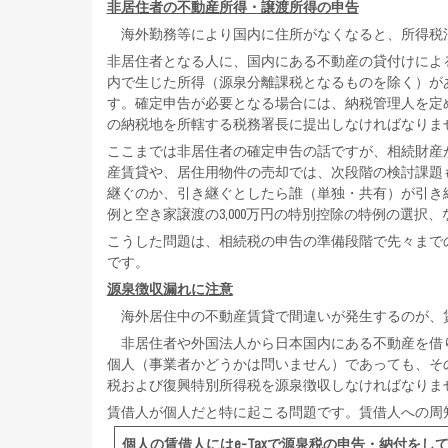
非居住者の不動産所得・譲渡所得の申告
海外勤務等により国内に住所がなくなると、所得税
非居住者となる人に、国内にある不動産の貸付けによ
内で生じた所得（源泉分離課税となるものを除く）が
す。確定申告が必要となる場合には、納税管理人を定
の納税地を所轄する税務署長に提出しなければなりま
ここまでは非居住者の確定申告の話ですが、相続財産
産賃貸や、居住用物件の売却では、次段階の検討課題
継ぐのか、引き継ぐとしたら誰（単独・共有）が引き
例と空き家譲渡の3,000万円の特別控除の特例の選択
こうした問題は、相続税の申告の準備段階で先々まで
です。
源泉徴収漏れに注意
海外居住中の不動産賃貸で間違いが発生するのが、
非居住者や外国法人から日本国内にある不動産を借
個人（事業者かどうかは問いません）であっても、その
税および復興特別所得税を源泉徴収しなければなりま
賃借人が個人だと特に起こる問題です。賃借人への周
個人の賃借人にはe-Taxで源泉税の申告・納付を