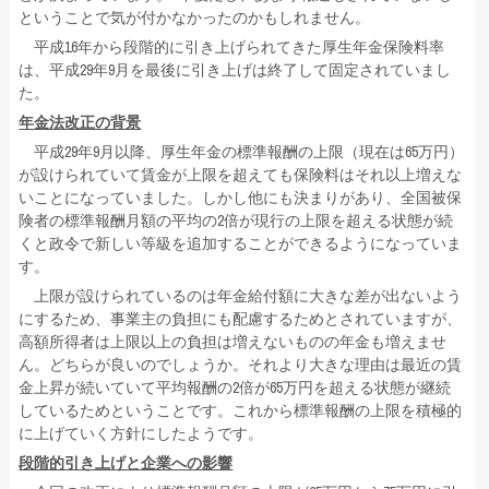
ということで気が付かなかったのかもしれません。
平成16年から段階的に引き上げられてきた厚生年金保険料率
は、平成29年9月を最後に引き上げは終了して固定されていまし
た。
年金法改正の背景
平成29年9月以降、厚生年金の標準報酬の上限（現在は65万円）
が設けられていて賃金が上限を超えても保険料はそれ以上増えな
いことになっていました。しかし他にも決まりがあり、全国被保
険者の標準報酬月額の平均の2倍が現行の上限を超える状態が続
くと政令で新しい等級を追加することができるようになっていま
す。
上限が設けられているのは年金給付額に大きな差が出ないよう
にするため、事業主の負担にも配慮するためとされていますが、
高額所得者は上限以上の負担は増えないものの年金も増えませ
ん。どちらが良いのでしょうか。それより大きな理由は最近の賃
金上昇が続いていて平均報酬の2倍が65万円を超える状態が継続
しているためということです。これから標準報酬の上限を積極的
に上げていく方針にしたようです。
段階的引き上げと企業への影響