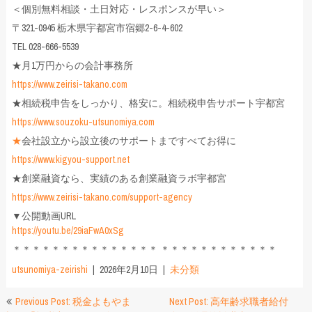
＜個別無料相談・土日対応・レスポンスが早い＞
〒321-0945 栃木県宇都宮市宿郷2-6-4-602
TEL 028-666-5539
★月1万円からの会計事務所
https://www.zeirisi-takano.com
★相続税申告をしっかり、格安に。相続税申告サポート宇都宮
https://www.souzoku-utsunomiya.com
★
会社設立から設立後のサポートまですべてお得に
https://www.kigyou-support.net
★創業融資なら、実績のある創業融資ラボ宇都宮
https://www.zeirisi-takano.com/support-agency
▼公開動画URL
https://youtu.be/29iaFwA0xSg
＊＊＊＊＊＊＊＊＊＊＊＊＊＊＊ ＊＊＊＊＊＊＊＊＊＊＊＊
utsunomiya-zeirishi
2026年2月10日
未分類
投
Previous Post: 税金よもやま
Next Post: 高年齢求職者給付