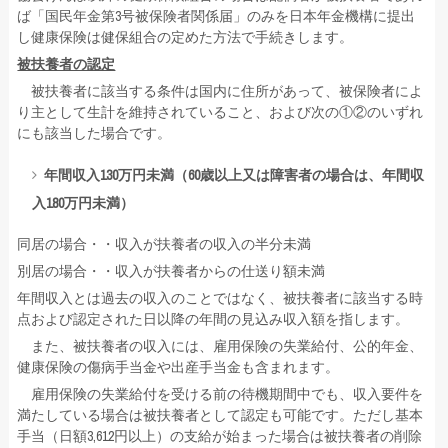
ば「国民年金第3号被保険者関係届」のみを日本年金機構に提出
し健康保険は健保組合の定めた方法で手続きします。
被扶養者の認定
被扶養者に該当する条件は国内に住所があって、被保険者によ
り主として生計を維持されていること、および次の①②のいずれ
にも該当した場合です。
年間収入130万円未満（60歳以上又は障害者の場合は、年間収
入180万円未満）
同居の場合・・収入が扶養者の収入の半分未満
別居の場合・・収入が扶養者からの仕送り額未満
年間収入とは過去の収入のことではなく、被扶養者に該当する時
点および認定された日以降の年間の見込み収入額を指します。
また、被扶養者の収入には、雇用保険の失業給付、公的年金、
健康保険の傷病手当金や出産手当金も含まれます。
雇用保険の失業給付を受ける前の待機期間中でも、収入要件を
満たしている場合は被扶養者として認定も可能です。ただし基本
手当（日額3,612円以上）の支給が始まった場合は被扶養者の削除