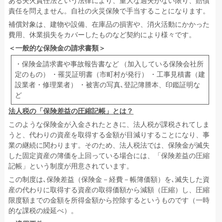
ある失火責任法という法律により、重大な過失がない限り、賠償
責任を問えません。自社の火災保険で手当することになります。
補償対象は、建物や設備、在庫品の損害や、消火活動にかかった
費用、休業損失をカバーしたものなど契約により様々です。
＜一般的な保険金の請求書類＞
・保険金請求書や事故報告書など （加入している保険会社所
定のもの） ・罹災証明書（市町村が発行） ・工事見積書（建
設業者・修理業者） ・被害の写真､登記簿謄本、印鑑証明な
ど
法人税の「保険差益の圧縮記帳」とは？
このような保険金が入金されたときに、法人税が課税されてしま
うと、代わりの資産を取得する金額が目減りすることになり、事
業の継続に関わります。そのため、法人税法では、保険金が滅失
した固定資産の簿価を上回っている場合には、「保険差益の圧縮
記帳」という制度が用意されています。
この制度は､保険差益（保険金－経費－帳簿価額）を､滅失した資
産の代わりに取得する資産の取得価額から減額（圧縮）し、圧縮
限度額までの金額を所得金額から控除するというものです（一時
的な課税の繰延べ）。