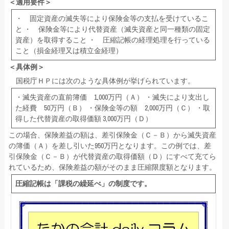
＜適用要件＞
・ 固定資産の滅失等により保険金等の支払を受けているこ
と ・ 保険金等により代替資産（滅失資産と同一種類の固定
資産）を取得すること ・ 圧縮記帳の経理処理を行っている
こと（損金経理又は積立金経理）
＜具体例＞
国税庁ＨＰには次のような具体例が挙げられています。
・滅失資産の直前簿価 1,000万円（Ａ） ・滅失により支出し
た経費 50万円（Ｂ） ・保険金等の額 2,000万円（Ｃ） ・取
得した代替資産の取得価額 3,000万円（Ｄ）
この場合、保険差益の額は、差引保険金（Ｃ－Ｂ）から滅失資産
の簿価（Ａ）を差し引いた950万円となります。この例では、差
引保険金（Ｃ－Ｂ）が代替資産の取得価額（Ｄ）にすべて充てら
れているため、保険差益の額がそのまま圧縮限度額となります。
圧縮記帳は
「課税の繰延べ」の制度です。