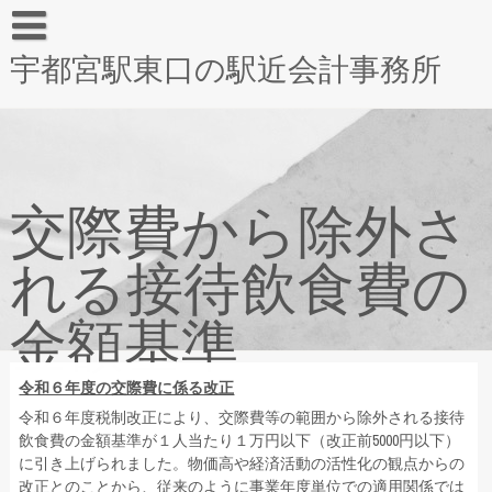
宇都宮駅東口の駅近会計事務所
交際費から除外さ
れる接待飲食費の
金額基準
令和６年度の交際費に係る改正
令和６年度税制改正により、交際費等の範囲から除外される接待
飲食費の金額基準が１人当たり１万円以下（改正前5000円以下）
に引き上げられました。物価高や経済活動の活性化の観点からの
改正とのことから、従来のように事業年度単位での適用関係では