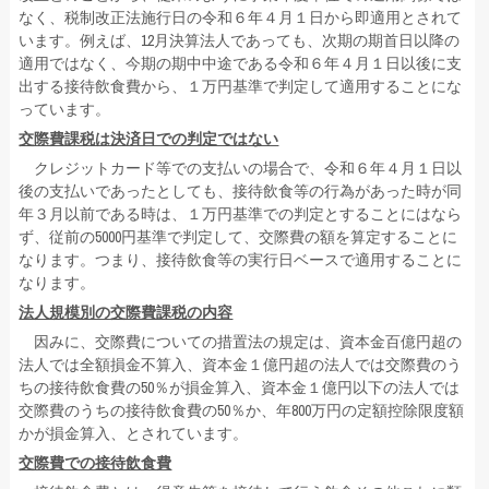
なく、税制改正法施行日の令和６年４月１日から即適用とされて
います。例えば、12月決算法人であっても、次期の期首日以降の
適用ではなく、今期の期中中途である令和６年４月１日以後に支
出する接待飲食費から、１万円基準で判定して適用することにな
っています。
交際費課税は決済日での判定ではない
クレジットカード等での支払いの場合で、令和６年４月１日以
後の支払いであったとしても、接待飲食等の行為があった時が同
年３月以前である時は、１万円基準での判定とすることにはなら
ず、従前の5000円基準で判定して、交際費の額を算定することに
なります。つまり、接待飲食等の実行日ベースで適用することに
なります。
法人規模別の交際費課税の内容
因みに、交際費についての措置法の規定は、資本金百億円超の
法人では全額損金不算入、資本金１億円超の法人では交際費のう
ちの接待飲食費の50％が損金算入、資本金１億円以下の法人では
交際費のうちの接待飲食費の50％か、年800万円の定額控除限度額
かが損金算入、とされています。
交際費での接待飲食費