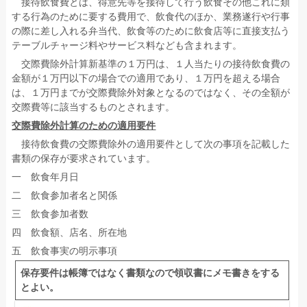
接待飲食費とは、得意先等を接待して行う飲食その他これに類
する行為のために要する費用で、飲食代のほか、業務遂行や行事
の際に差し入れる弁当代、飲食等のために飲食店等に直接支払う
テーブルチャージ料やサービス料なども含まれます。
交際費除外計算新基準の１万円は、１人当たりの接待飲食費の
金額が１万円以下の場合での適用であり、１万円を超える場合
は、１万円までが交際費除外対象となるのではなく、その全額が
交際費等に該当するものとされます。
交際費除外計算のための適用要件
接待飲食費の交際費除外の適用要件として次の事項を記載した
書類の保存が要求されています。
一 飲食年月日
二 飲食参加者名と関係
三 飲食参加者数
四 飲食額、店名、所在地
五 飲食事実の明示事項
保存要件は帳簿ではなく書類なので領収書にメモ書きをする
とよい。