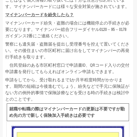
ことはなく個人情報の取り扱いには十分な注意が払われていま
す。マイナンバーカードには様々な安全対策が施されています。
マイナンバーカードを紛失したら？
マイナンバーカード紛失・盗難の場合には機能停止の手続きが必
要になります。マイナンバー総合フリーダイヤル0120－95－0178
ガイダンス2番にご連絡ください。
警察にも遺失届・盗難届を提出し受理番号を控えて置いてくださ
い。その後住まいの市区町村に届け出をしてマイナンバーの再発
行手続きを取ります。
住民登録のある市区町村窓口で申請書ID、QRコード入りの交付
申請書を発行してもらえればオンライン申請もできます。
申請をしてから、受け取れるまで1か月半程度時間がかかりま
す。期間の短縮は今後進むでしょう。紛失などで手元に保険証が
ない方の例外的事情で保険診療などを受ける時の手続きは検討中
とのことです。
就職や転職の際はマイナンバーカードの更新は不要ですが勤
め先の方で新しく保険加入手続きは必要です