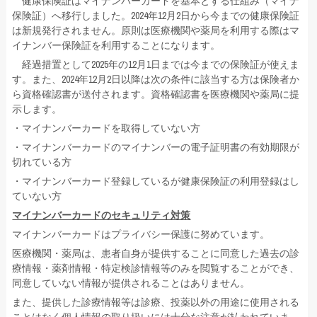
健康保険証はマイナンバーカードを基本とする仕組み（マイナ
保険証）へ移行しました。2024年12月2日から今までの健康保険証
は新規発行されません。原則は医療機関や薬局を利用する際はマ
イナンバー保険証を利用することになります。
経過措置として2025年の12月1日までは今までの保険証が使えま
す。また、2024年12月2日以降は次の条件に該当する方は保険者か
ら資格確認書が送付されます。資格確認書を医療機関や薬局に提
示します。
・マイナンバーカードを取得していない方
・マイナンバーカードのマイナンバーの電子証明書の有効期限が
切れている方
・マイナンバーカード登録しているが健康保険証の利用登録はし
ていない方
マイナンバーカードのセキュリティ対策
マイナンバーカードはプライバシー保護に努めています。
医療機関・薬局は、患者自身が提供することに同意した過去の診
療情報・薬剤情報・特定検診情報等のみを閲覧することができ、
同意していない情報が提供されることはありません。
また、提供した診療情報等は診療、投薬以外の用途に使用される