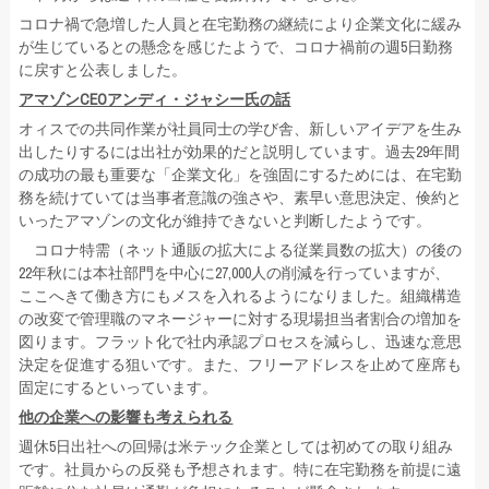
コロナ禍で急増した人員と在宅勤務の継続により企業文化に緩み
が生じているとの懸念を感じたようで、コロナ禍前の週5日勤務
に戻すと公表しました。
アマゾンCEOアンディ・ジャシー氏の話
オィスでの共同作業が社員同士の学び舎、新しいアイデアを生み
出したりするには出社が効果的だと説明しています。過去29年間
の成功の最も重要な「企業文化」を強固にするためには、在宅勤
務を続けていては当事者意識の強さや、素早い意思決定、倹約と
いったアマゾンの文化が維持できないと判断したようです。
コロナ特需（ネット通販の拡大による従業員数の拡大）の後の
22年秋には本社部門を中心に27,000人の削減を行っていますが、
ここへきて働き方にもメスを入れるようになりました。組織構造
の改変で管理職のマネージャーに対する現場担当者割合の増加を
図ります。フラット化で社内承認プロセスを減らし、迅速な意思
決定を促進する狙いです。また、フリーアドレスを止めて座席も
固定にするといっています。
他の企業への影響も考えられる
週休5日出社への回帰は米テック企業としては初めての取り組み
です。社員からの反発も予想されます。特に在宅勤務を前提に遠