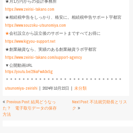
★月1万円からの会計事務所
https://www.zeirisi-takano.com
★相続税申告をしっかり、格安に。相続税申告サポート宇都宮
https://www.souzoku-utsunomiya.com
★
会社設立から設立後のサポートまですべてお得に
https://www.kigyou-support.net
★創業融資なら、実績のある創業融資ラボ宇都宮
https://www.zeirisi-takano.com/support-agency
▼公開動画URL
https://youtu.be/29iaFwA0xSg
＊＊＊＊＊＊＊＊＊＊＊＊＊＊＊ ＊＊＊＊＊＊＊＊＊＊＊＊＊
utsunomiya-zeirishi
2024年10月22日
未分類
投
Previous Post: 結局どうなっ
Next Post: 不法就労助長とリス
た？ 電子取引データの保存
ク
稿
方法
ナ
ビ