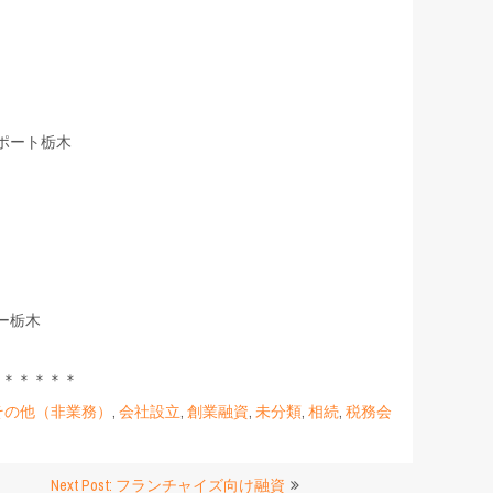
ポート栃木
ー栃木
＊＊＊＊＊＊
その他（非業務）
,
会社設立
,
創業融資
,
未分類
,
相続
,
税務会
Next Post: フランチャイズ向け融資