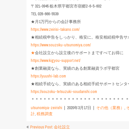
〒321-0945 栃木県宇都宮市宿郷2-6-5-602
TEL 028-666-5539
★月1万円からの会計事務所
https://www.zeirisi-takano.com/
★相続税申告をしっかり、格安に。格安相続税申告サ
https://www.souzoku-utsunomiya.com/
★
会社設立から設立後のサポートまですべてお得に
https://www.kigyou-support.net/
★創業融資なら、実績のある創業融資ラボ宇都宮
https://yuushi-lab.com
★相続手続なら、実績のある相続手続サポートセンタ
https://souzoku-tetsuzuki-soudanshi.com
＊＊＊＊＊＊＊＊＊＊＊＊＊＊＊ ＊＊＊＊＊＊＊＊ 
utsunomiya-zeirishi
2020年3月17日
その他（業務）
,
計
,
税務調査
投
Previous Post: 会社設立