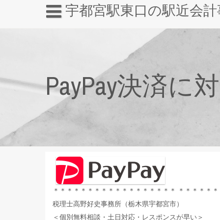
宇都宮駅東口の駅近会計
PayPay決済
＊＊＊＊＊＊＊＊＊＊＊＊＊＊＊＊＊＊ ＊＊＊＊＊＊
税理士高野好史事務所（栃木県宇都宮市）
＜個別無料相談・土日対応・レスポンスが早い＞