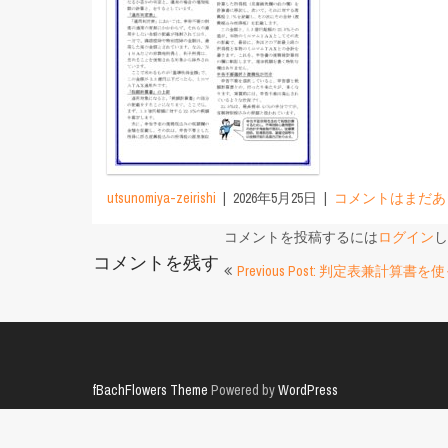
utsunomiya-zeirishi
2026年5月25日
コメントはまだあ
コメントを投稿するには
ログイン
し
コメントを残す
投
Previous Post: 判定表兼計算書を
稿
ナ
ビ
fBachFlowers Theme
Powered by
WordPress
ゲ
ー