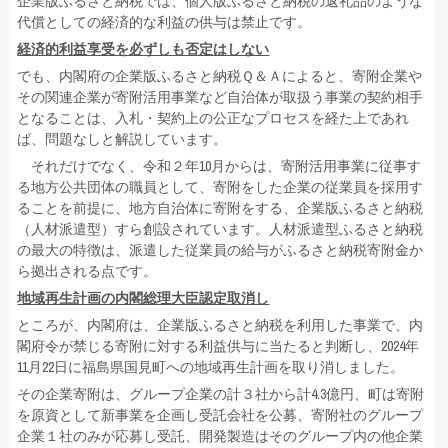
企業版ふるさと納税では、個人版ふるさと納税の返礼品のような
代償としての経済的な利益の供与は禁止です。
経済的利益享受を必ずしも否定はしない
でも、内閣府の企業版ふるさと納税Ｑ＆Ａによると、寄附企業や
その関連企業が寄附活用事業など自治体が取扱う事業の契約相手
となることは、入札・契約上の公正なプロセスを経た上であれ
ば、問題なしと解説しています。
それだけでなく、令和２年10月からは、寄附活用事業に従事す
る地方公共団体の職員として、寄附をした企業の従業員を採用す
ることを前提に、地方自治体に寄附をする、企業版ふるさと納税
（人材派遣型）すら創設されています。人材派遣型ふるさと納税
の最大の特徴は、派遣した従業員の給与がふるさと納税寄附金か
ら拠出される点です。
地域再生計画の内閣総理大臣認定取消し
ところが、内閣府は、企業版ふるさと納税を利用した事業で、内
閣府令が禁じる寄附に対する利益供与に当たると判断し、2024年
11月22日に福島県国見町への地域再生計画を取り消しました。
その企業寄附は、グループ企業の計３社から計4.3億円、町は寄附
を原資として新事業を企画し受託会社を公募、寄附社のグループ
企業１社のみが応募し受託、開発製造はそのグループ内の他企業