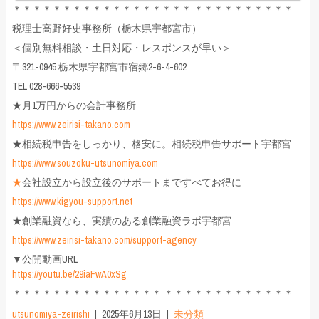
＊＊＊＊＊＊＊＊＊＊＊＊＊＊＊＊＊＊ ＊＊＊＊＊＊＊＊＊＊
税理士高野好史事務所（栃木県宇都宮市）
＜個別無料相談・土日対応・レスポンスが早い＞
〒321-0945 栃木県宇都宮市宿郷2-6-4-602
TEL 028-666-5539
★月1万円からの会計事務所
https://www.zeirisi-takano.com
★相続税申告をしっかり、格安に。相続税申告サポート宇都宮
https://www.souzoku-utsunomiya.com
★
会社設立から設立後のサポートまですべてお得に
https://www.kigyou-support.net
★創業融資なら、実績のある創業融資ラボ宇都宮
https://www.zeirisi-takano.com/support-agency
▼公開動画URL
https://youtu.be/29iaFwA0xSg
＊＊＊＊＊＊＊＊＊＊＊＊＊＊＊ ＊＊＊＊＊＊＊＊＊＊＊＊＊
utsunomiya-zeirishi
2025年6月13日
未分類