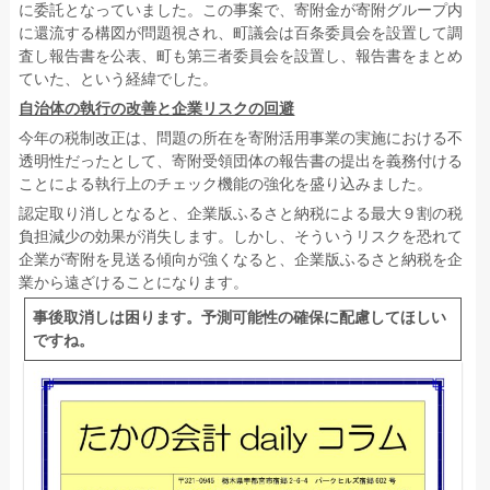
に委託となっていました。この事案で、寄附金が寄附グループ内
に還流する構図が問題視され、町議会は百条委員会を設置して調
査し報告書を公表、町も第三者委員会を設置し、報告書をまとめ
ていた、という経緯でした。
自治体の執行の改善と企業リスクの回避
今年の税制改正は、問題の所在を寄附活用事業の実施における不
透明性だったとして、寄附受領団体の報告書の提出を義務付ける
ことによる執行上のチェック機能の強化を盛り込みました。
認定取り消しとなると、企業版ふるさと納税による最大９割の税
負担減少の効果が消失します。しかし、そういうリスクを恐れて
企業が寄附を見送る傾向が強くなると、企業版ふるさと納税を企
業から遠ざけることになります。
事後取消しは困ります。予測可能性の確保に配慮してほしい
ですね。