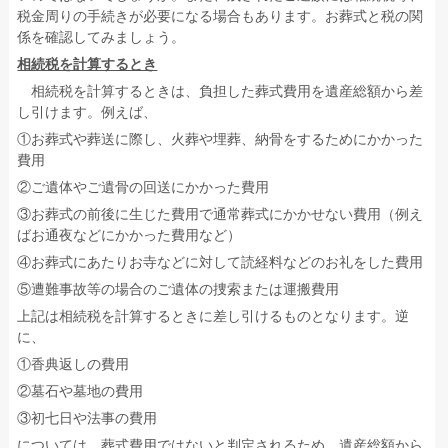
税金周りの手続きが必要になる場合もあります。お葬式と税の関
係を確認してみましょう。
相続税を計算するとき
相続税を計算するときは、負担した葬式費用を遺産総額から差
し引けます。例えば、
①お葬式や葬送に際し、火葬や埋葬、納骨をするためにかかった
費用
②ご遺体やご遺骨の回送にかかった費用
③お葬式の前後に生じた費用で通常葬式にかかせない費用（例え
ばお通夜などにかかった費用など）
④お葬式にあたりお寺などに対して読経料などのお礼をした費用
⑤遭難事故等の場合のご遺体の捜索または運搬費用
上記は相続税を計算するときに差し引けるものとなります。逆
に、
①香典返しの費用
②墓石や墓地の費用
③初七日や法事の費用
については、葬式費用ではないと判定されるため、遺産総額から