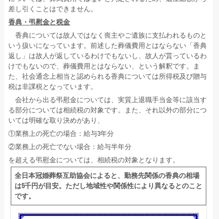
差し引くことはできません。
香典・弔慰金と税金
香典については故人ではなく喪主やご遺族に支払われるものと
いう扱いになっています。前述した葬儀費用とはならない「香典
返し」は故人が返しているわけでもないし、故人が貰っているわ
けでもないので、葬儀費用とはならない、という解釈です。ま
た、社会通念上相当と認められる香典については所得税及び贈与
税は非課税となっています。
会社から出る弔慰金については、実質上退職手当金等に該当す
る部分については相続税の対象です。また、それ以外の部分につ
いては明確な取り決めがあり、
①業務上の死亡の場合：給与3年分
②業務上の死亡でない場合：給与半年分
を超える弔慰金については、相続税の対象となります。
全日本冠婚葬祭互助協会によると、勤務先関係の香典の相場
は5千円が目安。ただし地域性や関係性により異なるとのこと
です。