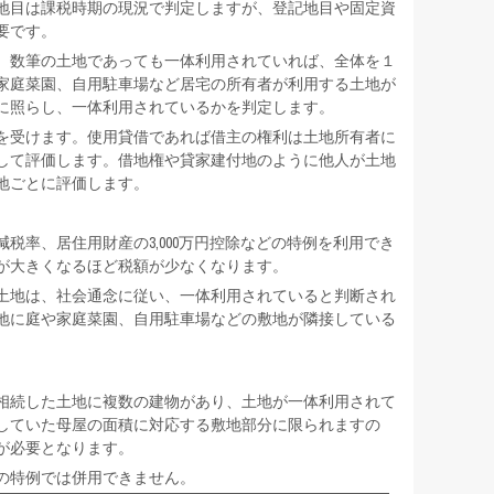
地目は課税時期の現況で判定しますが、登記地目や固定資
要です。
、数筆の土地であっても一体利用されていれば、全体を１
家庭菜園、自用駐車場など居宅の所有者が利用する土地が
に照らし、一体利用されているかを判定します。
を受けます。使用貸借であれば借主の権利は土地所有者に
して評価します。借地権や貸家建付地のように他人が土地
地ごとに評価します。
税率、居住用財産の3,000万円控除などの特例を利用でき
が大きくなるほど税額が少なくなります。
土地は、社会通念に従い、一体利用されていると判断され
地に庭や家庭菜園、自用駐車場などの敷地が隣接している
。
相続した土地に複数の建物があり、土地が一体利用されて
していた母屋の面積に対応する敷地部分に限られますの
が必要となります。
の特例では併用できません。