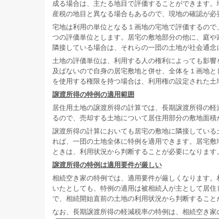
成る場合は、主たる地目で評価することができます。
産税の地目と異なる場合もあるので、現地の確認が必
宅地は利用の単位となる１画地の宅地で評価するので
つの評価単位とします。居宅の敷地部分の他に、庭や
隣接している場合は、それらの一団の土地が社会通念
土地の評価単位は、利用する人の権利によっても影響
及ばないので自身の居宅敷地と併せ、全体を１画地と
を使用する権限を持つ場合は、利用権の設定された土
譲渡所得の特例の適用範囲
居住用土地の譲渡所得の計算では、長期譲渡所得の軽減
るので、売却する土地について居住用部分の敷地面積
譲渡所得の計算においても居宅の敷地に隣接している
れば、一団の土地全体に特例を適用できます。居宅敷
ときは、利用状況から判断することが必要になります
譲渡所得の特例は適用要件が厳しい
相続空き家の特例では、適用要件が厳しくなります。
いたとしても、特例の適用は被相続人が主として居住
で、相続開始直前の土地の利用状況から判断すること
なお、長期譲渡所得の軽減税率の特例は、相続空き家