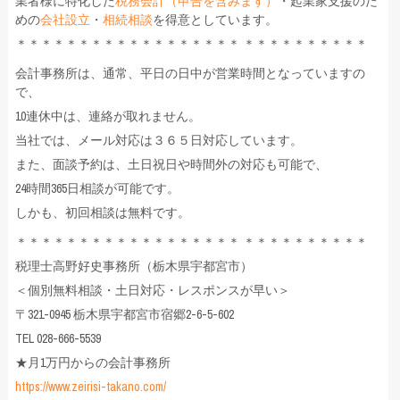
業者様に特化した
税務会計（申告を含みます）
・起業家支援のた
めの
会社設立
・
相続相談
を得意としています。
＊＊＊＊＊＊＊＊＊＊＊＊＊＊＊＊＊＊ ＊＊＊＊＊＊＊＊＊＊
会計事務所は、通常、平日の日中が営業時間となっていますの
で、
10連休中は、連絡が取れません。
当社では、メール対応は３６５日対応しています。
また、面談予約は、土日祝日や時間外の対応も可能で、
24時間365日相談が可能です。
しかも、初回相談は無料です。
＊＊＊＊＊＊＊＊＊＊＊＊＊＊＊＊＊＊ ＊＊＊＊＊＊＊＊＊＊
税理士高野好史事務所（栃木県宇都宮市）
＜個別無料相談・土日対応・レスポンスが早い＞
〒321-0945 栃木県宇都宮市宿郷2-6-5-602
TEL 028-666-5539
★月1万円からの会計事務所
https://www.zeirisi-takano.com/