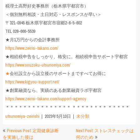
税理士高野好史事務所（栃木県宇都宮市）
＜個別無料相談・土日対応・レスポンスが早い＞
〒321-0945 栃木県宇都宮市宿郷2-6-5-602
TEL 028-666-5539
★月1万円からの会計事務所
https://www.zeirisi-takano.com/
★相続税申告をしっかり、格安に。相続税申告サポート宇都宮
https://www.souzoku-utsunomiya.com/
★
会社設立から設立後のサポートまですべてお得に
https://www.kigyou-support.net/
★創業融資なら、実績のある創業融資ラボ宇都宮
https://www.zeirisi-takano.com/support-agency
＊＊＊＊＊＊＊＊＊＊＊＊＊＊＊ ＊＊＊＊＊＊＊＊ ＊＊＊＊＊
utsunomiya-zeirishi
2023年5月10日
未分類
投
Previous Post: 定期健康診断
Next Post: ストレスチェックは
を実施した後は
何のため
稿