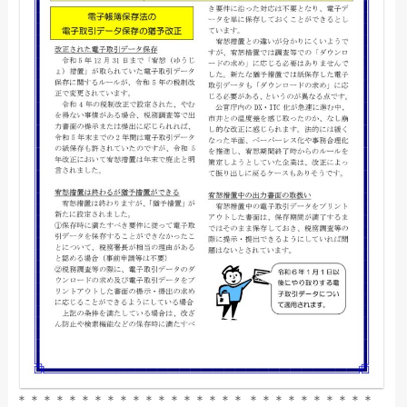
＊＊＊＊＊＊＊＊＊＊＊＊＊＊＊＊＊＊ ＊＊＊＊＊＊＊＊＊＊