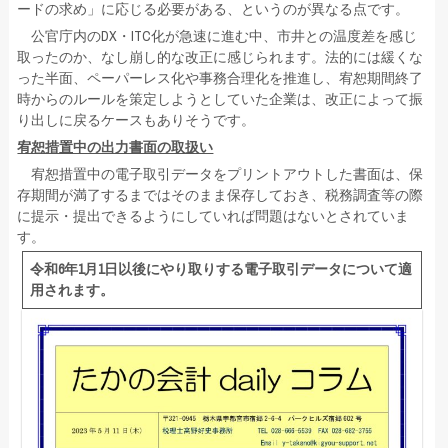
ードの求め」に応じる必要がある、というのが異なる点です。
公官庁内のDX・ITC化が急速に進む中、市井との温度差を感じ
取ったのか、なし崩し的な改正に感じられます。法的には緩くな
った半面、ペーパーレス化や事務合理化を推進し、宥恕期間終了
時からのルールを策定しようとしていた企業は、改正によって振
り出しに戻るケースもありそうです。
宥恕措置中の出力書面の取扱い
宥恕措置中の電子取引データをプリントアウトした書面は、保
存期間が満了するまではそのまま保存しておき、税務調査等の際
に提示・提出できるようにしていれば問題はないとされていま
す。
令和6年1月1日以後にやり取りする電子取引データについて適
用されます。