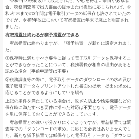
令和4年の税制改正で設定された、やむを得ない事情がある場
合、税務調査等で出力書面の提示または提出に応じられれば、令
和5年末までの2年間は電子取引データの紙保存も許されていたの
ですが、令和5年改正において宥恕措置は年末で廃止と明言され
ました。
宥恕措置は終わるが猶予措置ができる
宥恕措置は終わりますが、「猶予措置」が新たに設定されまし
た。
①保存時に満たすべき要件に従って電子取引データを保存するこ
とができなかったことについて、税務署長が相当の理由があると
認める場合（事前申請等は不要）
②税務調査等の際に、電子取引データのダウンロードの求め及び
電子取引データをプリントアウトした書面の提示・提出の求めに
応じることができるようにしている場合
上記の条件を満たしている場合は、改ざん防止や検索機能などの
保存時に満たすべき要件に沿った対応は不要となり、電子データ
を単に保存しておくことができるとしています。
宥恕措置との違いが分かりにくいようですが、宥恕措置では調
査等での「ダウンロードの求め」に応じる必要はありませんでし
た。新たな猶予措置では紙保存した電子取引データも「ダウンロ