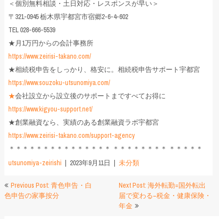
＜個別無料相談・土日対応・レスポンスが早い＞
〒321-0945 栃木県宇都宮市宿郷2-6-4-602
TEL 028-666-5539
★月1万円からの会計事務所
https://www.zeirisi-takano.com/
★相続税申告をしっかり、格安に。相続税申告サポート宇都宮
https://www.souzoku-utsunomiya.com/
★
会社設立から設立後のサポートまですべてお得に
https://www.kigyou-support.net/
★創業融資なら、実績のある創業融資ラボ宇都宮
https://www.zeirisi-takano.com/support-agency
＊＊＊＊＊＊＊＊＊＊＊＊＊＊＊ ＊＊＊＊＊＊＊＊ ＊＊＊＊＊
utsunomiya-zeirishi
2023年9月11日
未分類
投
Previous Post: 青色申告・白
Next Post: 海外転勤=国外転出
色申告の家事按分
届で変わる−税金・健康保険・
稿
年金
ナ