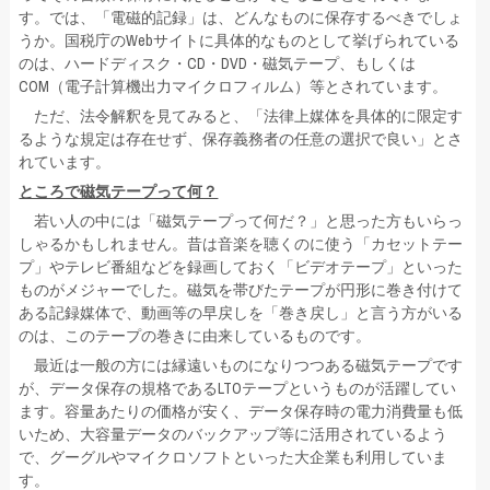
す。では、「電磁的記録」は、どんなものに保存するべきでしょ
うか。国税庁のWebサイトに具体的なものとして挙げられている
のは、ハードディスク・CD・DVD・磁気テープ、もしくは
COM（電子計算機出力マイクロフィルム）等とされています。
ただ、法令解釈を見てみると、「法律上媒体を具体的に限定す
るような規定は存在せず、保存義務者の任意の選択で良い」とさ
れています。
ところで磁気テープって何？
若い人の中には「磁気テープって何だ？」と思った方もいらっ
しゃるかもしれません。昔は音楽を聴くのに使う「カセットテー
プ」やテレビ番組などを録画しておく「ビデオテープ」といった
ものがメジャーでした。磁気を帯びたテープが円形に巻き付けて
ある記録媒体で、動画等の早戻しを「巻き戻し」と言う方がいる
のは、このテープの巻きに由来しているものです。
最近は一般の方には縁遠いものになりつつある磁気テープです
が、データ保存の規格であるLTOテープというものが活躍してい
ます。容量あたりの価格が安く、データ保存時の電力消費量も低
いため、大容量データのバックアップ等に活用されているよう
で、グーグルやマイクロソフトといった大企業も利用していま
す。