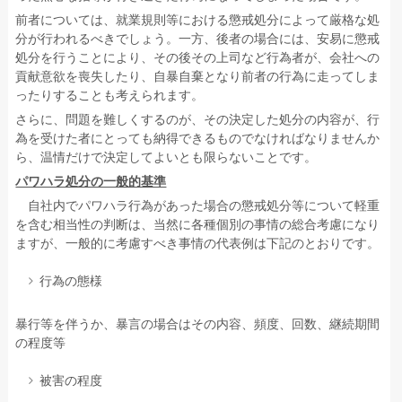
前者については、就業規則等における懲戒処分によって厳格な処
分が行われるべきでしょう。一方、後者の場合には、安易に懲戒
処分を行うことにより、その後その上司など行為者が、会社への
貢献意欲を喪失したり、自暴自棄となり前者の行為に走ってしま
ったりすることも考えられます。
さらに、問題を難しくするのが、その決定した処分の内容が、行
為を受けた者にとっても納得できるものでなければなりませんか
ら、温情だけで決定してよいとも限らないことです。
パワハラ処分の一般的基準
自社内でパワハラ行為があった場合の懲戒処分等について軽重
を含む相当性の判断は、当然に各種個別の事情の総合考慮になり
ますが、一般的に考慮すべき事情の代表例は下記のとおりです。
行為の態様
暴行等を伴うか、暴言の場合はその内容、頻度、回数、継続期間
の程度等
被害の程度