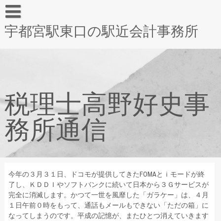
宇都宮駅東口の駅近会計事務所
税理士高野好史事
務所通信
今年の３月３１日、ドコモが提供してきたFOMAとｉモードが終
了し、ＫＤＤＩやソフトバンクに続いて日本から３Ｇサービスが
完全に消滅します。かつて一世を風靡した「ガラケー」は、４月
１日午前０時をもって、通話もメールもできない「ただの箱」に
なってしまうのです。平成の記憶が、またひとつ消えていきます