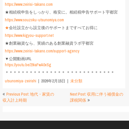
https://www.zeirisi-takano.com
★相続税申告をしっかり、格安に。相続税申告サポート宇都宮
https://www.souzoku-utsunomiya.com
★
会社設立から設立後のサポートまですべてお得に
https://www.kigyou-support.net
★創業融資なら、実績のある創業融資ラボ宇都宮
https://www.zeirisi-takano.com/support-agency
▼公開動画URL
https://youtu.be/29iaFwA0xSg
＊＊＊＊＊＊＊＊＊＊＊＊＊＊＊ ＊＊＊＊＊＊＊＊＊＊＊＊
utsunomiya-zeirishi
2026年2月15日
未分類
投
Previous Post: 地代・家賃の
Next Post: 収用に伴う補償金の
収入計上時期
課税関係
稿
ナ
ビ