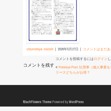
utsunomiya-zeirishi
2026年5月27日
コメントはまだあ
コメントを投稿するには
ログイン
し
コメントを残す
投
Previous Post: 社用車（個人
リースどちらがお得？
稿
ナ
ビ
ゲ
fBachFlowers Theme
Powered by
WordPress
ー