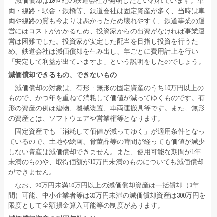
減価償却は19世紀の鉄道会社が発明したといわれています。車
両・線路・駅舎・鉄橋等、鉄道会社は固定資産が多く、当時は車
両や線路の質も今よりは悪かったため壊れやすく、鉄道事業の運
営にはコストがかかるため、投資家からの出資がなければ事業運
営は困難でした。投資家が安定した配当を目指し投資を行うた
め、鉄道会社は減価償却を生み出し、年ごとに費用計上を行い
「安定して利益が出ていますよ」という説明をしたのでしょう。
減価償却できるもの、できないもの
減価償却の対象は、有形・無形の固定資産のうち10万円以上の
もので、かつ年を重ねて消耗して価値が減ってゆくものです。有
形の資産の例は建物、機械装置、車両運搬具等です。また、無形
の資産とは、ソフトウェアや営業権等となります。
固定資産でも「消耗して価値が減ってゆく」が適用条件となっ
ているので、土地や絵画、骨董品等の時間が経っても価値が減少
しない資産は減価償却できません。また、使用可能な期間が1年
未満のものや、取得価額が10万円未満のものについても減価償却
ができません。
なお、20万円未満10万円以上の減価償却資産は一括償却（3年
間）可能、中小企業者等は30万円未満の減価償却資産は300万円を
限度として全額損金算入可能等の制度があります。