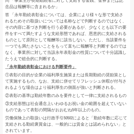
問 「事業主が長期勤続者に対して支給する金銭、金券または記
念品は報酬等に含まれるか」
答 「永年勤続表彰金については、企業により様々な形で支給さ
れるためその取扱いについては名称などで判断するのではなく、
その内容に基づき判断を行う必要があるが、少なくとも以下の要
件をすべて満たすような支給形態であれば、恩恵的に支給される
ものとして原則として報酬等に該当しない。ただし、当該要件を
一つでも満たさないことをもって直ちに報酬等と判断するのでは
なく、事業所に対して当該永年表彰金の性質について十分認識し
たうえで総合的に判断する。
「永年勤続表彰金における判断要件」
①表彰の目的が企業の福利厚生施策または長期勤続の奨励策とし
て実施するもの。なお、支給に併せてリフレッシュ休暇が付与さ
れるような場合はより福利厚生の側面が強いと判断される。
②表彰の基準は勤続年数のみを要件として一律に支給されるもの
③支給形態は社会通念上いわゆるお祝い金の範囲を超えていない
ものであって表彰の間隔がおおむね5年以上のもの。
労働保険上の取扱いは行政手引50502によると「勤続年数に応じて
支給される勤続褒賞金は、一般的には賃金とは認められない」と
されています。