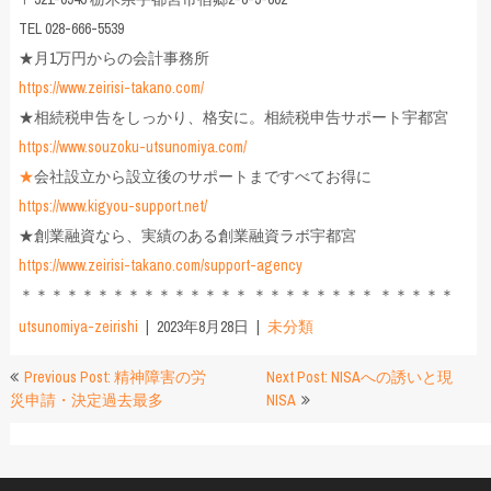
TEL 028-666-5539
★月1万円からの会計事務所
https://www.zeirisi-takano.com/
★相続税申告をしっかり、格安に。相続税申告サポート宇都宮
https://www.souzoku-utsunomiya.com/
★
会社設立から設立後のサポートまですべてお得に
https://www.kigyou-support.net/
★創業融資なら、実績のある創業融資ラボ宇都宮
https://www.zeirisi-takano.com/support-agency
＊＊＊＊＊＊＊＊＊＊＊＊＊＊＊ ＊＊＊＊＊＊＊＊ ＊＊＊＊＊
utsunomiya-zeirishi
2023年8月28日
未分類
投
Previous Post: 精神障害の労
Next Post: NISAへの誘いと現
災申請・決定過去最多
NISA
稿
ナ
ビ