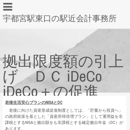
宇都宮駅東口の駅近会計事務所
拠出限度額の引上
げ ＤＣ iDeCo
iDeCo＋の促進
老後生活安心プランのNISAとDC
老後に向けた資産形成促進制度としては、「貯蓄から投資へ」
の政府政策を基とした「資産所得倍増プラン」として運用益を非
課税とするNISAと拠出額をも非課税とする確定拠出年金（DC）が
あります。