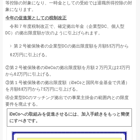
等控除の対象になり、一時金としての受給では退職所得控除の対
象になります。
今年の促進策としての税制改正
令和７年度税制改正で、確定拠出年金（企業型DC、個人型
DC）の拠出限度額が次のように引上げられます。
第２号被保険者の企業型DCの拠出限度額を月額5.5万円から
6.2万円に引上げる。
②第２号被保険者のiDeCoの拠出限度額を月額２万円又は2.3万円
から6.2万円に引上げる。
③第１号被保険者の拠出限度額（iDeCoと国民年金基金で共通）
を月額6.8万円から7.5万円に引上げる。
④企業型DCのマッチング拠出での事業主掛金の範囲内との限度
要件を廃止する。
iDeCo
への取組みを促進させるには、加入手続きをもっと簡便
にすべきです。