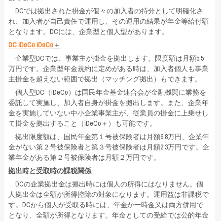
DCでは拠出された掛金が個々の加入者の持分として明確化さ
れ、加入者が自己責任で運用し、その運用の結果が年金等給付額
となります。DCには、企業型と個人型があります。
DC iDeCo iDeCo
＋
企業型DCでは、事業主が掛金を拠出します。限度額は月額5.5
万円です。企業型年金規約に定めがある時は、加入者個人も事業
主掛金を超えない範囲で拠出（マッチング拠出）もできます。
個人型DC（iDeCo）は国民年金基金連合会が金融機関に業務を
委託して実施し、加入者自身が掛金を拠出します。また、企業年
金を実施していない中小企業事業主が、従業員の掛金に上乗せし
て掛金を拠出すること（iDeCo＋）も可能です。
拠出限度額は、国民年金第１号被保険者は月額6.8万円、企業年
金がない第２号被保険者と第３号被保険者は月額2.3万円です。企
業年金がある第２号被保険者は月額２万円です。
拠出時と受取時の課税関係
DCの企業拠出金は拠出時には個人の所得にはなりません。個
人拠出金は全額が所得控除の対象になります。運用益は非課税で
す。DCから個人が受取る時には、年金か一時金又は両方併用で
となり、全額が所得となります。年金としての受給では公的年金