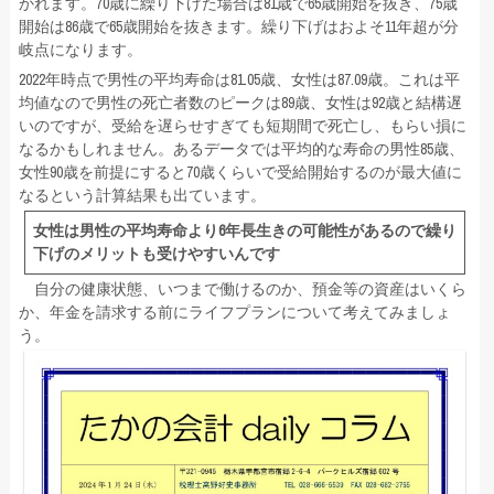
かれます。70歳に繰り下げた場合は81歳で65歳開始を抜き、75歳
開始は86歳で65歳開始を抜きます。繰り下げはおよそ11年超が分
岐点になります。
2022年時点で男性の平均寿命は81.05歳、女性は87.09歳。これは平
均値なので男性の死亡者数のピークは89歳、女性は92歳と結構遅
いのですが、受給を遅らせすぎても短期間で死亡し、もらい損に
なるかもしれません。あるデータでは平均的な寿命の男性85歳、
女性90歳を前提にすると70歳くらいで受給開始するのが最大値に
なるという計算結果も出ています。
女性は男性の平均寿命より6年長生きの可能性があるので繰り
下げのメリットも受けやすいんです
自分の健康状態、いつまで働けるのか、預金等の資産はいくら
か、年金を請求する前にライフプランについて考えてみましょ
う。