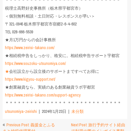
＊＊＊＊＊＊＊＊＊＊＊＊＊＊＊＊＊＊ ＊＊＊＊＊＊＊＊＊＊
税理士高野好史事務所（栃木県宇都宮市）
＜個別無料相談・土日対応・レスポンスが早い＞
〒321-0945 栃木県宇都宮市宿郷2-6-4-602
TEL 028-666-5539
★月1万円からの会計事務所
https://www.zeirisi-takano.com/
★相続税申告をしっかり、格安に。相続税申告サポート宇都宮
https://www.souzoku-utsunomiya.com/
★
会社設立から設立後のサポートまですべてお得に
https://www.kigyou-support.net/
★創業融資なら、実績のある創業融資ラボ宇都宮
https://www.zeirisi-takano.com/support-agency
＊＊＊＊＊＊＊＊＊＊＊＊＊＊＊ ＊＊＊＊＊＊＊＊ ＊＊＊＊＊
utsunomiya-zeirishi
2024年1月23日
未分類
投
Previous Post: 義援金とふる
Next Post: 旅行予約サイト経由