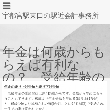
宇都宮駅東口の駅近会計事務所
年金は何歳からも
らえば有利な
の？ 受給年齢の
繰り上げ繰り下げ
年金の繰り上げ受給と繰り下げ受給
老齢年金の受給開始は原則65歳からです。60歳から早めにもら
うこともできます。65歳より年金受給を早める(繰り上げ受給)
と、65歳受給より減額された額(1か月ごとに0.4％減額)で支給され
一生その率は変わりません。