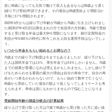
逆に65歳になっても元気で働けて収入もあるならば65歳より遅く
(繰り下げ受給)申請できます。その場合は65歳受給より増額 (1か
月毎に0.7％増額)されます。
2022年4月からは繰り下げ年齢が70歳から75歳に引き上げられまし
た(昭和27年4月2日以降生まれの方で未請求の方対象)。75歳で受給
すると受け取る年金は最大84％増額になります。銀行定期預金の
利息が年0.002％の時代に昨今これを上回る運用手段はないでしょ
う。
いつから年金をもらい始めるとお得なの？
70歳までの繰り下げ制度は今までもありましたが、繰り下げをし
た人は国民年金では1.5％、厚生年金では0.9％しかいません。70歳
までの就業が普通になれば増えるかもしれません。しかし繰り下
げをためらわせる要因の最大の理由は自分の寿命です。自分の寿
命がいつ来るかわからないので、もらい始めて数年で亡くなり、
65歳から受給していた場合の額より低くなってしまうケースも考
えられます。寿命は誰にもわかりませんので悩むことになりま
す。
受給開始年齢の損益分岐点の計算結果
繰り上げで受け取った方は77歳で65歳から受け取った方に追い抜