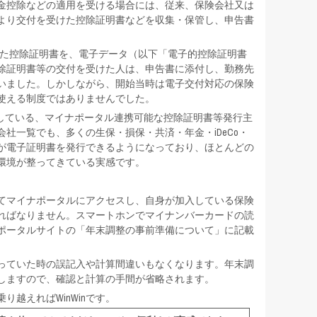
金控除などの適用を受ける場合には、従来、保険会社又は
より交付を受けた控除証明書などを収集・保管し、申告書
いた控除証明書を、電子データ（以下「電子的控除証明書
除証明書等の交付を受けた人は、申告書に添付し、勤務先
いました。しかしながら、開始当時は電子交付対応の保険
使える制度ではありませんでした。
応している、マイナポータル連携可能な控除証明書等発行主
社一覧でも、多くの生保・損保・共済・年金・iDeCo・
が電子証明書を発行できるようになっており、ほとんどの
環境が整ってきている実感です。
てマイナポータルにアクセスし、自身が加入している保険
ればなりません。スマートホンでマイナンバーカードの読
ポータルサイトの「年末調整の事前準備について」に記載
っていた時の誤記入や計算間違いもなくなります。年末調
しますので、確認と計算の手間が省略されます。
越えればWinWinです。