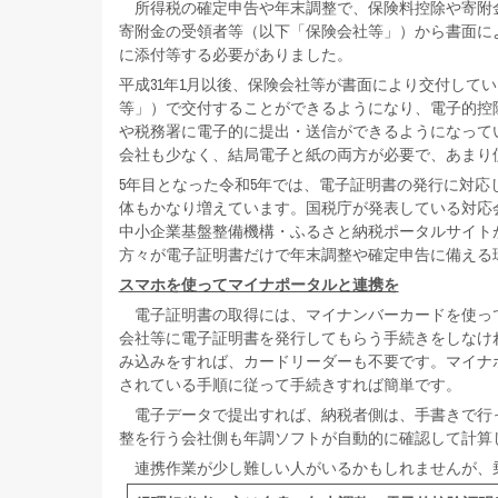
所得税の確定申告や年末調整で、保険料控除や寄附
寄附金の受領者等（以下「保険会社等」）から書面に
に添付等する必要がありました。
平成31年1月以後、保険会社等が書面により交付して
等」）で交付することができるようになり、電子的控
や税務署に電子的に提出・送信ができるようになって
会社も少なく、結局電子と紙の両方が必要で、あまり
5年目となった令和5年では、電子証明書の発行に対
体もかなり増えています。国税庁が発表している対応会
中小企業基盤整備機構・ふるさと納税ポータルサイト
方々が電子証明書だけで年末調整や確定申告に備える
スマホを使ってマイナポータルと連携を
電子証明書の取得には、マイナンバーカードを使っ
会社等に電子証明書を発行してもらう手続きをしなけ
み込みをすれば、カードリーダーも不要です。マイナ
されている手順に従って手続きすれば簡単です。
電子データで提出すれば、納税者側は、手書きで行
整を行う会社側も年調ソフトが自動的に確認して計算
連携作業が少し難しい人がいるかもしれませんが、乗り