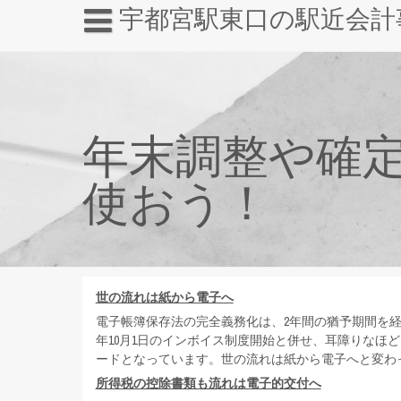
宇都宮駅東口の駅近会計
年末調整や確
使おう！
世の流れは紙から電子へ
電子帳簿保存法の完全義務化は、2年間の猶予期間を経
年10月1日のインボイス制度開始と併せ、耳障りなほ
ードとなっています。世の流れは紙から電子へと変わ
所得税の控除書類も流れは電子的交付へ