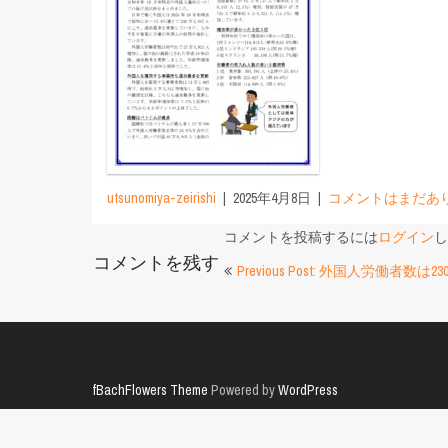
utsunomiya-zeirishi
2025年4月8日
コメントはまだあ
コメントを投稿するには
ログイン
し
コメントを残す
投
Previous Post: 外国人労働者数
稿
ナ
ビ
fBachFlowers Theme
Powered by
WordPress
ゲ
ー