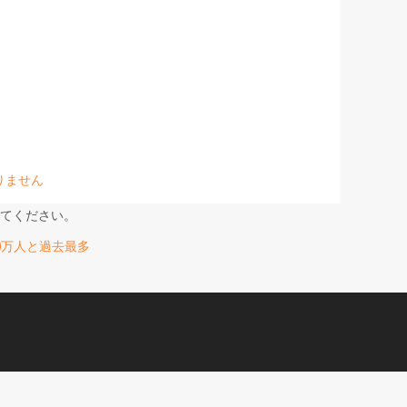
りません
てください。
は230万人と過去最多