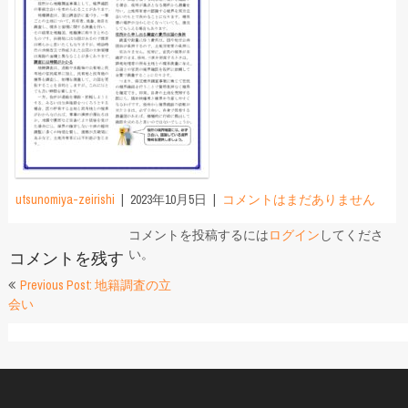
utsunomiya-zeirishi
2023年10月5日
コメントはまだありません
コメントを投稿するには
ログイン
してくださ
い。
コメントを残す
投
Previous Post: 地籍調査の立
会い
稿
ナ
ビ
ゲ