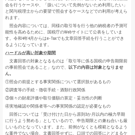
会を行うケースや、「扱いについて先例がないため利用したい」
と関与税理士からの要望で照会するケースなどでの利用が考えら
れます。
照会内容については、同様の取引等を行う他の納税者の予測可
能性を高めるために、国税庁のWebサイトにて公表をしていま
す。令和4年4月からはe-Taxでも文章回答手続を行うことができ
るようになっています。
ハードルが高い対象や期間
文書回答の対象となるものは「取引等に係る国税の申告期限前
の事前照会であること」なので、
以下の内容は対象となりませ
ん。
①照会の前提とする事実関係について選択肢があるもの
②調査等の手続・徴収手続・酒類行政関係
③個々の財産評価や取引価額の算定・妥当性の判断
④実地確認や関係者等への事実関係の認定が必要なもの
回答については「受け付けた日から原則3か月以内の極力早期
に行うよう努める」としているので、申告期限との兼ね合いも厳
しいものとなっています。また、前例がなくとも模範となるよう
な案件でない場合、文書回答せずに、口頭での回答にとどまるケ