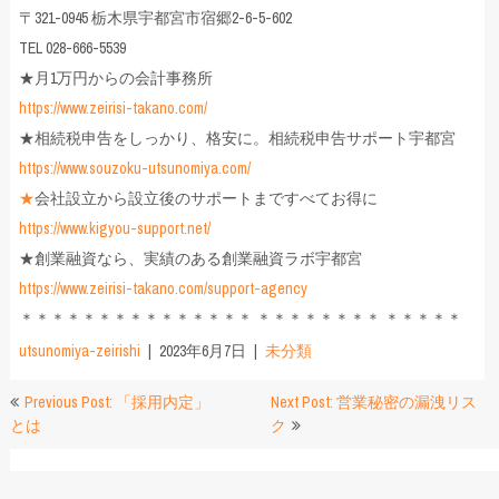
〒321-0945 栃木県宇都宮市宿郷2-6-5-602
TEL 028-666-5539
★月1万円からの会計事務所
https://www.zeirisi-takano.com/
★相続税申告をしっかり、格安に。相続税申告サポート宇都宮
https://www.souzoku-utsunomiya.com/
★
会社設立から設立後のサポートまですべてお得に
https://www.kigyou-support.net/
★創業融資なら、実績のある創業融資ラボ宇都宮
https://www.zeirisi-takano.com/support-agency
＊＊＊＊＊＊＊＊＊＊＊＊＊＊＊ ＊＊＊＊＊＊＊＊ ＊＊＊＊＊
utsunomiya-zeirishi
2023年6月7日
未分類
投
Previous Post: 「採用内定」
Next Post: 営業秘密の漏洩リス
とは
ク
稿
ナ