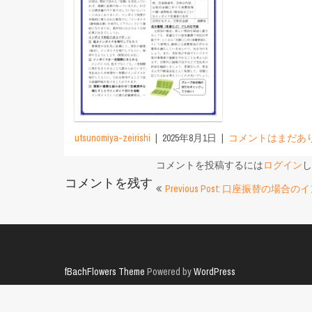
utsunomiya-zeirishi
2025年8月1日
コメントはまだあ
コメントを投稿するには
ログイン
し
コメントを残す
投
Previous Post: 口座振替の場
稿
ナ
ビ
fBachFlowers Theme
Powered by
WordPress
ゲ
ー