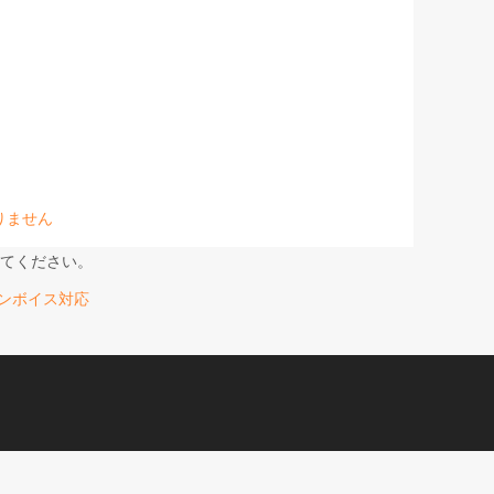
りません
てください。
合のインボイス対応