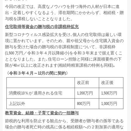
今回の改正では、高度なノウハウを持つ海外の人材が日本に進
出・定着しやすくなるよう、滞在期間にかかわらず、相続税・贈
与税を課税しないこととなりました。
住宅取得等資金の贈与税の非課税枠拡充
新型コロナウィルス感染拡大を受け､個人の住宅取得は厳しい環
境に置かれています。そのため、親や祖父母から住宅購入資金の
贈与を受けた場合の贈与税の非課税制度について、非課税枠
(1,500 万円／令和３年４月以降縮小)を令和３年末まで据え置くこ
ととなりました。また､住宅ローン控除と同様に床面積要件の下
限が40㎡以上に改正されます(相続時精算課税の特例も同様)｡
〈令和３年４月～12月の間に契約〉
改正前
改正後
消費税10％が 適用される住宅
1,200万円
1,500万円
上記以外
800万円
1,000万円
教育資金、結婚・子育て資金の一括贈与
節税的な利用を防止する観点から、受贈者が贈与者の孫等である
場合の贈与者死亡時の残高に係る相続税額への２割加算の適用な