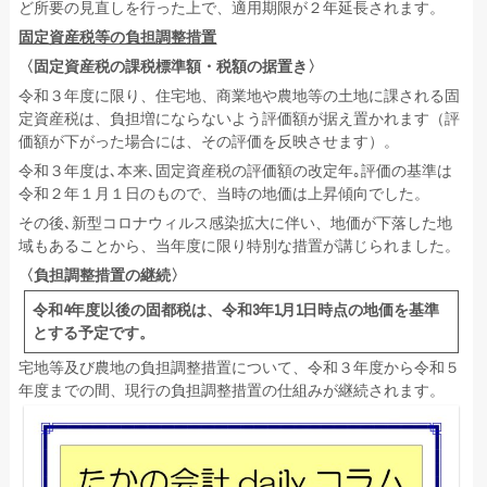
ど所要の見直しを行った上で、適用期限が２年延長されます。
固定資産税等の負担調整措置
〈固定資産税の課税標準額・税額の据置き〉
令和３年度に限り、住宅地、商業地や農地等の土地に課される固
定資産税は、負担増にならないよう評価額が据え置かれます（評
価額が下がった場合には、その評価を反映させます）。
令和３年度は､本来､固定資産税の評価額の改定年｡評価の基準は
令和２年１月１日のもので、当時の地価は上昇傾向でした。
その後､新型コロナウィルス感染拡大に伴い、地価が下落した地
域もあることから、当年度に限り特別な措置が講じられました。
〈負担調整措置の継続〉
令和4年度以後の固都税は、令和3年1月1日時点の地価を基準
とする予定です。
宅地等及び農地の負担調整措置について、令和３年度から令和５
年度までの間、現行の負担調整措置の仕組みが継続されます。