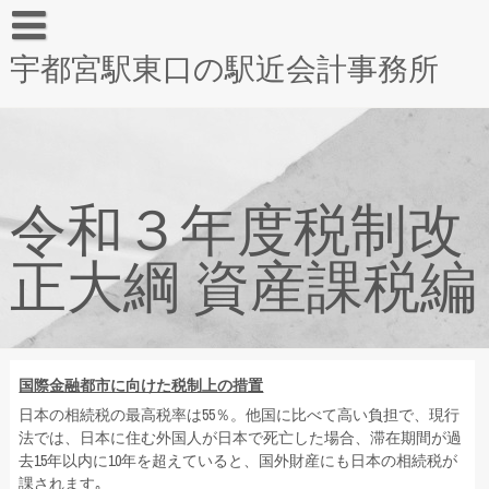
宇都宮駅東口の駅近会計事務所
令和３年度税制改
正大綱 資産課税編
国際金融都市に向けた税制上の措置
日本の相続税の最高税率は55％。他国に比べて高い負担で、現行
法では、日本に住む外国人が日本で死亡した場合、滞在期間が過
去15年以内に10年を超えていると、国外財産にも日本の相続税が
課されます｡