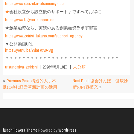
https://www.souzoku-utsunomiya.com
★
会社設立から設立後のサポートまですべてお得に
https://www.kigyou-support.net
★創業融資なら、実績のある創業融資ラボ宇都宮
https://www.zeirisi-takano.com/support-agency
▼公開動画URL
https://youtu.be/29iaFwA0xSg
＊＊＊＊＊＊＊＊＊＊＊＊＊＊＊ ＊＊＊＊＊＊＊＊＊＊＊＊
utsunomiya-zeirishi
2026年5月18日
未分類
投
Previous Post: 構造的人手不
Next Post: 協会けんぽ 健康診
足に挑む経営革新計画の活用
断の内容拡充
稿
ナ
ビ
ゲ
ー
fBachFlowers Theme
Powered by
WordPress