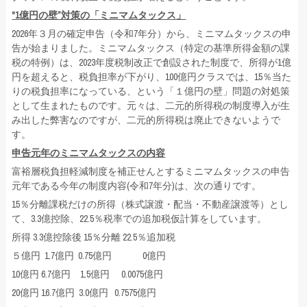
“1
億円の壁”対策の「ミニマムタックス」
2026年３月の確定申告（令和7年分）から、ミニマムタックスの申
告が始まりました。ミニマムタックス（特定の基準所得金額の課
税の特例）は、2023年度税制改正で創設された制度で、所得が1億
円を超えると、税負担率が下がり、100億円クラスでは、15％当た
りの税負担率になっている、という「１億円の壁」問題の対処策
として生まれたものです。元々は、二元的所得税の制度導入が生
み出した弊害なのですが、二元的所得税は廃止できないようで
す。
申告元年のミニマムタックスの内容
富裕層税負担軽減制度を補正せんとするミニマムタックスの申告
元年である今年の制度内容(令和7年分)は、次の通りです。
15％分離課税だけの所得（株式譲渡・配当・不動産譲渡等）とし
て、3.3億控除、22.5％税率での追加税仮計算をしています。
所得 3.3億控除後 15％分離 22.5％追加税
５億円 1.7億円 0.75億円 0億円
10億円 6.7億円 1.5億円 0.0075億円
20億円 16.7億円 3.0億円 0.7575億円