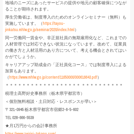
地域のニーズにあったサービスの提供や地元の顧客確保につなが
ることが期待されます。
厚生労働省は、制度導入のためのオンラインセミナー（無料）も
実施しています。（
https://tayou-
jinkatsu.mhlw.go.jp/seminar2020/index.html
）
同一労働同一賃金や、非正規社員の無期雇用化など、これまでの
人材管理では対応できない状況になっています。改めて、従業員
の働き方と人材活用のあり方について、考える機会とされてはい
かがでしょうか。
キャリアアップ助成金の「正社員化コース」では制度導入による
加算もあります。
（
https://www.mhlw.go.jp/content/11650000/000616643.pdf
）
＊＊＊＊＊＊＊＊＊＊＊＊＊＊＊＊＊＊ ＊＊＊＊＊＊＊＊＊＊
税理士高野好史事務所（栃木県宇都宮市）
＜個別無料相談・土日対応・レスポンスが早い＞
〒321-0945 栃木県宇都宮市宿郷2-6-5-602
TEL 028-666-5539
★月1万円からの会計事務所
https://www.zeirisi-takano.com/