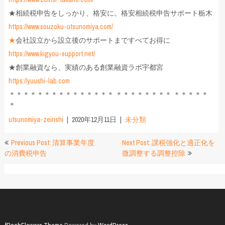
★相続税申告をしっかり、格安に。格安相続税申告サポート栃木
https://www.souzoku-utsunomiya.com/
★
会社設立から設立後のサポートまですべてお得に
https://www.kigyou-support.net/
★創業融資なら、実績のある創業融資ラボ宇都宮
https://yuushi-lab.com
＊＊＊＊＊＊＊＊＊＊＊＊＊＊＊ ＊＊＊＊＊＊＊＊ ＊＊＊＊＊
＊
utsunomiya-zeirishi
2020年12月11日
未分類
投
Previous Post: 清算事業年度
Next Post: 課税強化と適正化を
の消費税申告
微調整する調整控除
稿
ナ
ビ
ゲ
ー