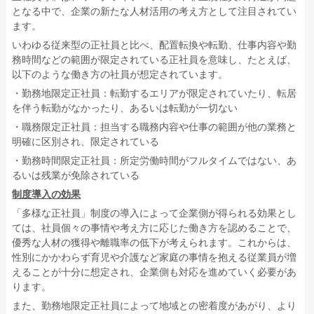
となる中で、企業の新たな人材活用の考え方として注目されてい
ます。
いわゆる従来型の正社員と比べ、配置転換や転勤、仕事内容や勤
務時間などの範囲が限定されている正社員を意味し、たとえば、
以下のような働き方の社員が想定されています。
・勤務地限定正社員：転勤するエリアが限定されていたり、転居
を伴う転勤がなかったり、あるいは転勤が一切ない
・職務限定正社員：担当する職務内容や仕事の範囲が他の業務と
明確に区別され、限定されている
・勤務時間限定正社員：所定労働時間がフルタイムではない、あ
るいは残業が免除されている
制度導入の効果
「多様な正社員」制度の導入によって企業側が得られる効果とし
ては、社員個々の事情や考え方に応じた働き方を認めることで、
優秀な人材の獲得や離職率の低下が考えられます。これからは、
性別にかかわらず育児や介護など家庭の事情を抱える従業員が増
えることが十分に想定され、企業側も対応を進めていく必要があ
ります。
また、勤務地限定正社員によって地域との密着度があがり、より