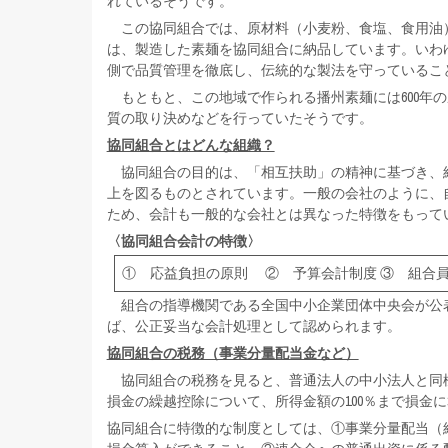
れているそうです。
この協同組合では、原材料（小麦粉、食塩、食用油
は、製造した素麺を協同組合に納品しています。いわ
側で品質管理を徹底し、伝統的な製法を守っているこ
もともと、この地域で作られる播州素麺には600年
質の取り決めなどを行っていたそうです。
協同組合とはどんな組織？
協同組合の目的は、「相互扶助」の精神に基づき、
上を図るものとされています。一般の会社のように、
ため、会計も一般的な会社とは異なった特徴をもって
〈協同組合会計の特徴〉
① 応益負担の原則 ② 予算会計制度 ③ 組合
組合の指導機関である全国中小企業団体中央会が公
ば、公正妥当な会計処理として認められます。
協同組合の税務（事業分量配当金など）
協同組合の税務を見ると、普通法人の中小法人と同様に
損金の繰越控除について、所得金額の100％まで損金
協同組合に特徴的な制度としては、①事業分量配当（