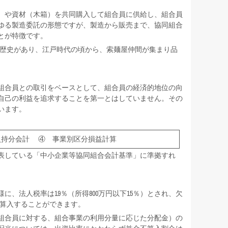
）や資材（木箱）を共同購入して組合員に供給し、組合員
ゆる製造委託の形態ですが、製造から販売まで、協同組合
とが特徴です。
の歴史があり、江戸時代の頃から、索麺屋仲間が集まり品
組合員との取引をベースとして、組合員の経済的地位の向
自己の利益を追求することを第一とはしていません。その
います。
員持分会計 ④ 事業別区分損益計算
表している「中小企業等協同組合会計基準」に準拠すれ
、法人税率は19％（所得800万円以下15％）とされ、欠
に算入することができます。
組合員に対する、組合事業の利用分量に応じた分配金）の